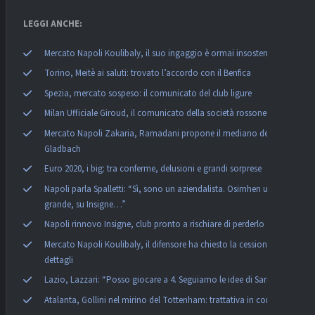
LEGGI ANCHE:
Mercato Napoli Koulibaly, il suo ingaggio è ormai insostenibile
Torino, Meitè ai saluti: trovato l’accordo con il Benfica
Spezia, mercato sospeso: il comunicato del club ligure
Milan Ufficiale Giroud, il comunicato della società rossonera
Mercato Napoli Zakaria, Ramadani propone il mediano del
Gladbach
Euro 2020, i big: tra conferme, delusioni e grandi sorprese
Napoli parla Spalletti: “Sì, sono un aziendalista. Osimhen un
grande, su Insigne…”
Napoli rinnovo Insigne, club pronto a rischiare di perderlo a zero
Mercato Napoli Koulibaly, il difensore ha chiesto la cessione: i
dettagli
Lazio, Lazzari: “Posso giocare a 4. Seguiamo le idee di Sarri”
Atalanta, Gollini nel mirino del Tottenham: trattativa in corso