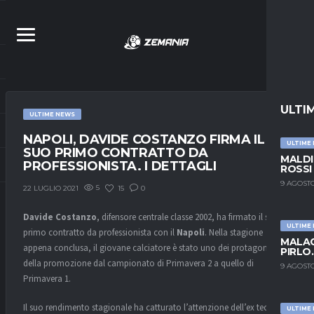
ULTI
ULTIME NEWS
NAPOLI, DAVIDE COSTANZO FIRMA IL
ULTIME
SUO PRIMO CONTRATTO DA
MALDI
PROFESSIONISTA. I DETTAGLI
ROSSI
9 AGOSTO
5
15
0
22 LUGLIO 2021
Davide Costanzo
, difensore centrale classe 2002, ha firmato il suo
ULTIME
primo contratto da professionista con il
Napoli
. Nella stagione
MALAG
appena conclusa, il giovane calciatore è stato uno dei protagonisti
PIRLO
della promozione dal campionato di Primavera 2 a quello di
9 AGOSTO
Primavera 1.
Il suo rendimento stagionale ha catturato l’attenzione dell’ex tecnico
ULTIME