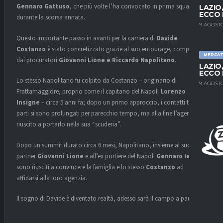
Gennaro Gattuso
, che più volte l’ha convocato in prima squadra
LAZIO
ECCO 
durante la scorsa annata.
9 AGOSTO
Questo importante passo in avanti per la carriera di
Davide
Costanzo
è stato concretizzato grazie al suo entourage, composto
MERCA
dai procuratori
Giovanni Lione e Riccardo Napolitano
.
LAZIO
ECCO 
Lo stesso Napolitano fu colpito da Costanzo – originario di
9 AGOSTO
Frattamaggiore, proprio come il capitano del Napoli
Lorenzo
Insigne
– circa 5 anni fa; dopo un primo approccio, i contatti tra le
parti si sono prolungati per parecchio tempo, ma alla fine l’agente è
riuscito a portarlo nella sua “scuderia”.
Dopo un summit durato circa 6 mesi, Napolitano, insieme al suo
partner
Giovanni Lione
e all’ex portiere del Napoli
Gennaro Iezzo
,
sono riusciti a convincere la famiglia e lo stesso
Costanzo
ad
affidarsi alla loro agenzia.
Il sogno di Davide è diventato realtà, adesso sarà il campo a parlare.