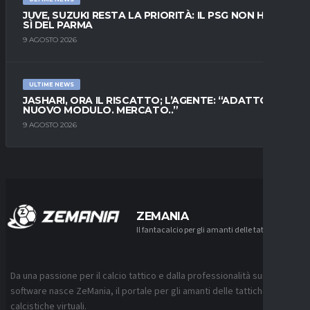
JUVE, SUZUKI RESTA LA PRIORITÀ: IL PSG NON HA IL
SÌ DEL PARMA
9 AGOSTO 2026
ULTIME NEWS
JASHARI, ORA IL RISCATTO; L’AGENTE: “ADATTO AL
NUOVO MODULO. MERCATO..”
9 AGOSTO 2026
ZEMANIA
Il fantacalcio per gli amanti delle tattiche
Da una passione per il calcio tattico e dalla professionalità sui
software nasce ZeMania, il portale per gli amanti delle tattiche
calcistiche virtuali.