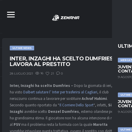
ULTI
ULTIME NEWS
INTER, INZAGHI HA SCELTO DUMFRIES: SI
MERCA
LAVORA AL PRESTITO
JUVEN
CONTA
16
21
0
28 LUGLIO 2021
9 AGOSTO
Inter, Inzaghi ha scelto Dumfries –
Dopo la giornata di ieri, che
ha visto
Dalbert salutare l’ Inter per trasferirsi al Cagliari
, il club
ULTIME
nerazzurro continua a lavorare per sostituire
Achraf Hakimi
.
JUVEN
Secondo quanto riportato da “
Il Corriere Dello Sport
“, infatti,
Simone
CONTA
Inzaghi
avrebbe scelto
Denzel Dumfries
, esterno olandese per cui
9 AGOSTO
ha grandissima stima. Il giocatore non ha alcuna intenzione di restare
al
PSV
ma il problema resta la formula con la quale
Marotta
ULTIME
vorrebbe intavolare questa trattativa, ovvero il prestito con diritto di