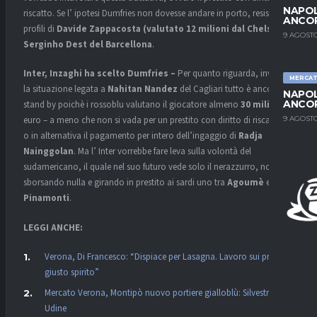
NAPOL
riscatto. Se l’ ipotesi Dumfries non dovesse andare in porto, resistono i
ANCO
profili di
Davide Zappacosta (valutato 12 milioni dal Chelsea) e
9 AGOSTO
Serginho Dest del Barcellona
.
Inter, Inzaghi ha scelto Dumfries –
Per quanto riguarda, invece,
MERCA
la situazione legata a
Nahitan Nandez
del Cagliari tutto è ancora in
NAPOL
ANCO
stand by poichè i rossoblu valutano il giocatore almeno
30
milioni
di
9 AGOSTO
euro – a meno che non si vada per un prestito con diritto di riscatto –
o in alternativa il pagamento per intero dell’ingaggio di
Radja
Nainggolan
. Ma l’ Inter vorrebbe fare leva sulla volontà del
sudamericano, il quale nel suo futuro vede solo il nerazzurro, non
sborsando nulla e girando in prestito ai sardi uno tra
Agoumè
e
Pinamonti
.
LEGGI ANCHE:
Verona, Di Francesco: “Dispiace per Lasagna. Lavoro sui principi,
giusto spirito”
Mercato Verona, Montipò nuovo portiere gialloblù: Silvestri verso
Udine