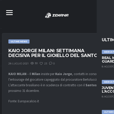
ULTI
ULTIME NEWS
KAIO JORGE MILAN: SETTIMANA
MERCA
DECISIVA PER IL GIOIELLO DEL SANTOS
REAL 
GUARD
30
23
0
28 LUGLIO 2021
8 AGOSTO
KAIO
MILAN
– Il
Milan
insiste per
Kaio
Jorge
, contatti in corso con
l’entourage del giocatore capeggiato dal procuratore Bertolucci.
MERCA
L’attaccante brasiliano è in scadenza di contratto con il
Santos
il
JUVEN
prossimo 31 dicembre.
L’ACC
8 AGOSTO
Fonte: Europacalcio.it
ULTIME