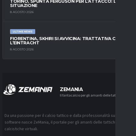
TORINO, SPUNTA FERGUSON PER L’ATTACCO: LA
SITUAZIONE
8 AGOSTO 2026
ULTIME NEWS
FIORENTINA, SKHIRI SI AVVICINA: TRATTATIVA CON
L’EINTRACHT
8 AGOSTO 2026
ZEMANIA
Il fantacalcio per gli amanti delle tattiche
Da una passione per il calcio tattico e dalla professionalità sui
software nasce ZeMania, il portale per gli amanti delle tattiche
calcistiche virtuali.