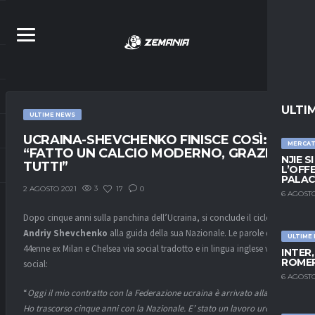
ULTI
ULTIME NEWS
UCRAINA-SHEVCHENKO FINISCE COSÌ:
MERCA
“FATTO UN CALCIO MODERNO, GRAZIE A
NJIE S
TUTTI”
L’OFF
PALAC
3
17
0
2 AGOSTO 2021
6 AGOSTO
Dopo cinque anni sulla panchina dell’Ucraina, si conclude il ciclo di
Andriy Shevchenko
alla guida della sua Nazionale. Le parole del
ULTIME
44enne ex Milan e Chelsea via social tradotto e in lingua inglese via
INTER
ROMER
social:
6 AGOSTO
“
Oggi il mio contratto con la Federazione ucraina è arrivato alla fine.
Ho trascorso cinque anni con la Nazionale. E’ stato un lavoro uro dove