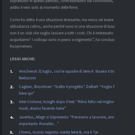
soprattutto in questo periodo, contraddistinto dal coronavirus, un
addio è vero solo al momento delle firme.
Come ho detto è una situazione stressante, ma riesco ad essere
abbastanza calmo, anche perché sono in una situazione di lusso: l’AZ
non è un club che voglio lasciare a tutti i costi. Chi è interessato ad
acquistarmi? I colloqui sono in pieno svolgimento”, ha concluso
Koopmeiners.
LEGGI ANCHE:
Amichevoli 31 luglio, così le squadre di Serie A. Stasera il trofeo
Berlusconi
Cagliari, Strootman: “Scelto il progetto”. Dalbert: “Voglio far
bene qui”
Inter-Crotone, Inzaghi dopo il test: “Ritiro fatto nel migliore dei
modi, stiamo facendo bene”
Juventus, Allegri si (ri)presenta: “Pensiamo a lavorare, anno
importante. Ronaldo…”
Chievo, ricorso respinto: niente Serie B, ora il Tar