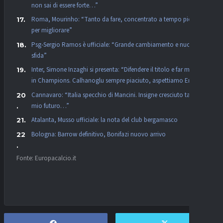
non sai di essere forte…”
Roma, Mourinho: “Tanto da fare, concentrato a tempo pieno
per migliorare”
Psg-Sergio Ramos è ufficiale: “Grande cambiamento e nuova
sfida”
Inter, Simone Inzaghi si presenta: “Difendere il titolo e far meglio
in Champions. Calhanoglu sempre piaciuto, aspettiamo Eriksen”
Cannavaro: “Italia specchio di Mancini. Insigne cresciuto tanto, il
mio futuro…”
Atalanta, Musso ufficiale: la nota del club bergamasco
Bologna: Barrow definitivo, Bonifazi nuovo arrivo
Fonte: Europacalcio.it