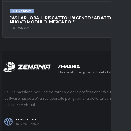
ULTIME NEWS
JASHARI, ORA IL RISCATTO; L’AGENTE: “ADATTO AL
NUOVO MODULO. MERCATO..”
9 AGOSTO 2026
ZEMANIA
Il fantacalcio per gli amanti delle tattiche
Da una passione per il calcio tattico e dalla professionalità sui
software nasce ZeMania, il portale per gli amanti delle tattiche
calcistiche virtuali.
CONTATTACI
INFO@ZEMANIA.IT