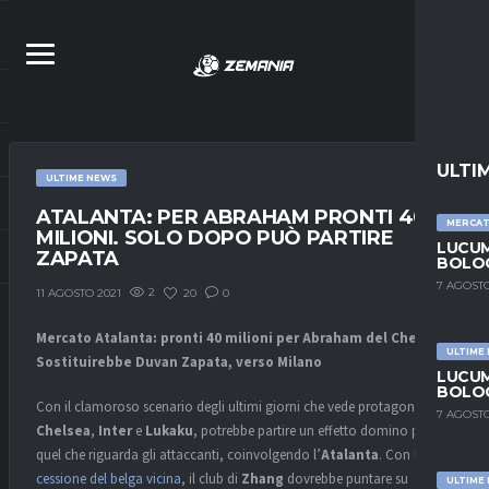
ULTI
ULTIME NEWS
ATALANTA: PER ABRAHAM PRONTI 40
MERCA
MILIONI. SOLO DOPO PUÒ PARTIRE
LUCUM
ZAPATA
BOLOG
7 AGOSTO
2
20
0
11 AGOSTO 2021
Mercato Atalanta: pronti 40 milioni per Abraham del Chelsea.
ULTIME
Sostituirebbe Duvan Zapata, verso Milano
LUCUM
BOLOG
Con il clamoroso scenario degli ultimi giorni che vede protagonisti
7 AGOSTO
Chelsea
,
Inter
e
Lukaku
, potrebbe partire un effetto domino per
quel che riguarda gli attaccanti, coinvolgendo l’
Atalanta
. Con la
cessione del belga vicina
, il club di
Zhang
dovrebbe puntare su
ULTIME