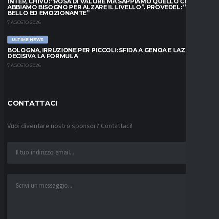
INTER, CHIVU: “ROSA DI VALORE MA SAPPIAMO QUELLO CHE
ABBIAMO BISOGNO PER ALZARE IL LIVELLO”. PROVEDEL: “MESE
BELLO ED EMOZIONANTE”
7 AGOSTO 2026
ULTIME NEWS
BOLOGNA, IRRUZIONE PER PICCOLI: SFIDA A GENOA E LAZIO,
DECISIVA LA FORMULA
7 AGOSTO 2026
CONTATTACI
Vuoi diventare nostro sponsor? Contattaci!