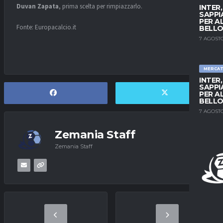
Duvan Zapata
, prima scelta per rimpiazzarlo.
INTER
SAPPI
PER A
Fonte: Europacalcio.it
BELLO
7 AGOSTO
MERCA
INTER
SAPPI
PER A
BELLO
7 AGOSTO
Zemania Staff
Zemania Staff