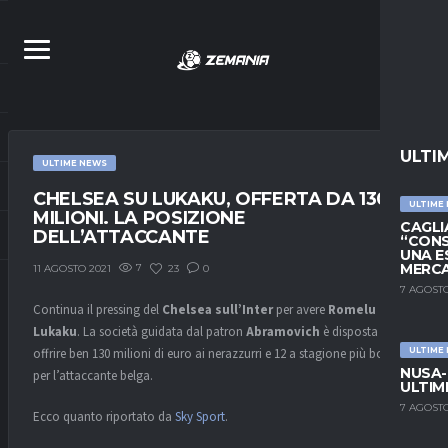
ULTI
ULTIME NEWS
CHELSEA SU LUKAKU, OFFERTA DA 130
ULTIME
MILIONI. LA POSIZIONE
CAGLIA
DELL’ATTACCANTE
“CONS
UNA E
MERC
7
23
0
11 AGOSTO 2021
7 AGOSTO
Continua il pressing del
Chelsea
sull’Inter
per avere
Romelu
Lukaku
. La società guidata dal patron
Abramovich
è disposta ad
offrire ben 130 milioni di euro ai nerazzurri e 12 a stagione più bonus
ULTIME
NUSA-
per l’attaccante belga.
ULTIM
7 AGOSTO
Ecco quanto riportato da
Sky Sport
.