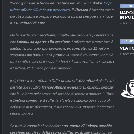
“Sono giornate di fuoco per l’
Inter
e per Romelu
Lukaku
.
Dopo la
ULTIME
prima offerta rifiutata dai nerazzurri
, il
Chelsea
è tornato alla carica
NAPOL
per l’attaccante e prepara una nuova offerta che potrà arrivare anche
IN PO
a
130 milioni di euro
.
7 AGOSTO
Ma la novità più importante, rispetto alla proposta presentata ieri, è
che
Lukaku ha aperto alla cessione
. L’offerta per il giocatore è molto
ULTIME
VLAHO
allettante, non solo sportivamente: un contratto da 12 milioni
7 AGOSTO
stagionali più bonus. Sarà proprio la volontà del centravanti ciò che
farà la differenza nella riuscita finale della trattativa: se Lukaku vorrà
il Chelsea, l’Inter non potrà trattenerlo.
Ieri, l’Inter aveva rifiutato
l’offerta
blues di
100 milioni
più il cartellino
del laterale sinistro
Marcos Alonso
(valutato 15 milioni), dimostrando
che la volontà dei nerazzurri sarebbe di tenere il numero 9. Tuttavia, se
il Chelsea confermerà l’offerta al rialzo e Lukaku darà il suo ok
definitivo al trasferimento, il suo ritorno alla squadra londinese potrà
concretizzarsi.
Se tutte le condizioni coincideranno,
quella di Lukaku sarebbe la
cessione più ricca della storia dell’Inter
. E, allo stesso tempo,