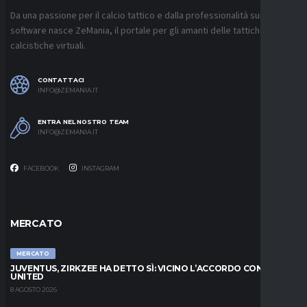
Da una passione per il calcio tattico e dalla professionalità sui
software nasce ZeMania, il portale per gli amanti delle tattiche
calcistiche virtuali.
CONTATTACI
INFO@ZEMANIA.IT
ENTRA NEL NOSTRO TEAM
INFO@ZEMANIA.IT
FACEBOOK
INSTAGRAM
MERCATO
MERCATO
JUVENTUS, ZIRKZEE HA DETTO SÌ: VICINO L’ACCORDO CON LO
UNITED
8 AGOSTO 2026