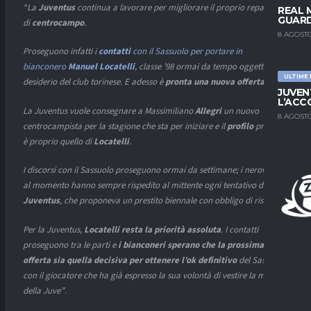
“La
Juventus
continua a lavorare per migliorare il proprio reparto
REAL 
GUARD
di
centrocampo
.
8 AGOSTO
Proseguono infatti i
contatti
con il Sassuolo per portare in
bianconero
Manuel Locatelli
, classe ’98 ormai da tempo oggetto del
ULTIME
desiderio del club torinese. E adesso è
pronta una nuova offerta
.
JUVEN
L’ACC
La Juventus vuole consegnare a Massimiliano
Allegri
un nuovo
8 AGOSTO
centrocampista per la stagione che sta per iniziare e il
profilo
preferito
è proprio quello di
Locatelli
.
I discorsi con il Sassuolo proseguono ormai da settimane; i neroverdi
al momento hanno sempre rispedito al mittente ogni tentativo della
Juventus
, che proponeva un prestito biennale con obbligo di riscatto.
Per la Juventus,
Locatelli resta la priorità assoluta
. I contatti
proseguono tra le parti e
i
bianconeri sperano che la prossima
offerta sia quella decisiva per ottenere l’ok definitivo
del Sassuolo;
con il giocatore che ha già espresso la sua volontà di vestire la maglia
della Juve”
.