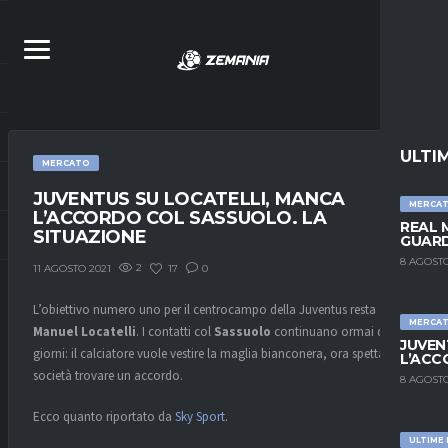
ULTI
MERCATO
JUVENTUS SU LOCATELLI, MANCA
MERCA
L’ACCORDO COL SASSUOLO. LA
REAL 
SITUAZIONE
GUARD
8 AGOSTO
2
17
0
11 AGOSTO 2021
L’obiettivo numero uno per il centrocampo della Juventus resta
MERCA
Manuel Locatelli
. I contatti col
Sassuolo
continuano ormai da
JUVEN
giorni: il calciatore vuole vestire la maglia bianconera, ora spetta alle
L’ACC
società trovare un accordo.
8 AGOSTO
Ecco quanto riportato da
Sky Sport
.
ULTIME