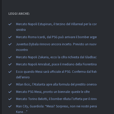
LEGGI ANCHE:
Mercato Napoli Estupinan, il terzino del Villarreal per la corsia
sinistra
Mercato Roma Icardi, dal PSG può arrivare il bomber argentino
Juventus Dybala rinnovo ancora incerto. Previsto un nuovo
incontro
Mercato Napoli Zakaria, ecco la cifra richiesta dal Gladbach
Mercato Napoli Amrabat, piace il mediano della Fiorentina
Ecco quando Messi sarà ufficiale al PSG. Conferma dal fratello
dell’emiro
Milan Ilicic, l’Atalanta apre alla formula del prestito oneroso
Mercato PSG Messi, pronto un biennale: queste le cifre
Mercato Torino Belotti, il bomber rifiuta l’offerta per il rinnovo
Man City, Guardiola: “Messi? Sorpreso, non nei nostri pensieri.
Kane…”