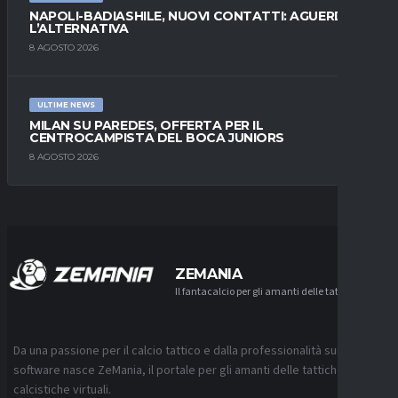
NAPOLI-BADIASHILE, NUOVI CONTATTI: AGUERD È
L’ALTERNATIVA
8 AGOSTO 2026
ULTIME NEWS
MILAN SU PAREDES, OFFERTA PER IL
CENTROCAMPISTA DEL BOCA JUNIORS
8 AGOSTO 2026
ZEMANIA
Il fantacalcio per gli amanti delle tattiche
Da una passione per il calcio tattico e dalla professionalità sui
software nasce ZeMania, il portale per gli amanti delle tattiche
calcistiche virtuali.