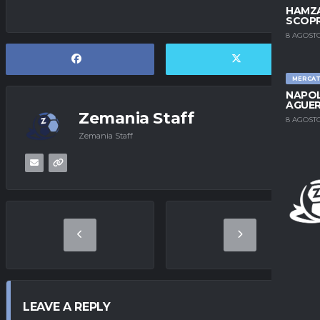
HAMZA
SCOPR
8 AGOSTO
MERCA
NAPOL
AGUER
Zemania Staff
8 AGOSTO
Zemania Staff
LEAVE A REPLY