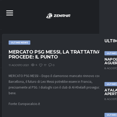
ULTI
ULTIME NEWS
MERCATO PSG MESSI, LA TRATTATIVA
ULTIME
PROCEDE: IL PUNTO
NAPOL
AGUER
4
17
0
11 AGOSTO 2021
8 AGOSTO
MERCATO PSG MESSI – Dopo il clamoroso mancato rinnovo con il
Barcellona, il futuro di Leo Messi potrebbe essere in Francia,
ULTIME
precisamente al PSG. I dialoghi con il club di Al-Khelaifi proseguono
ATALA
bene.
APERT
8 AGOSTO
Fonte: Europacalcio.it
ULTIME