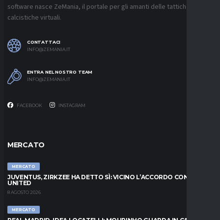
software nasce ZeMania, il portale per gli amanti delle tattiche
calcistiche virtuali.
CONTATTACI
INFO@ZEMANIA.IT
ENTRA NEL NOSTRO TEAM
INFO@ZEMANIA.IT
FACEBOOK
INSTAGRAM
MERCATO
MERCATO
JUVENTUS, ZIRKZEE HA DETTO SÌ: VICINO L’ACCORDO CON LO
UNITED
8 AGOSTO 2026
MERCATO