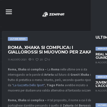
ULTI
ULTIME NEWS
ROMA, XHAKA SI COMPLICA: I
MERCA
GIALLOROSSI SI MUOVONO PER ZAKARIA
REAL 
GUARD
5
20
0
11 AGOSTO 2021
8 AGOSTO
Roma, Xhaka si complica –
La
Roma
nelle ultime ore si sta
interrogando se le parole di
Arteta
sul futuro di
Granit Xhaka
siano
MERCA
frutto di pretattica o meno. Intanto, però, secondo quanto riportato
JUVEN
da “
La Gazzetta Dello Sport
“,
Tiago Pinto
avrebbe iniziato a
L’ACC
muoversi per studiare una valida alternativa al fantasista svizzero.
8 AGOSTO
Roma, Xhaka si complica –
A tal proposito, il nome a cui il dirigente
portoghese starebbe pensando è quello di
Zakaria
del
Borussia
ULTIME