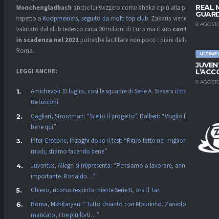
REAL 
Monchengladbach
anche lui svizzero come Xhaka e più alla portata
GUARD
rispetto a
Koopmeiners, seguito da molti top club
. Zakaria viene
8 AGOSTO
valutato dal club tedesco circa 30 milioni di Euro ma il suo
contratto
in scadenza nel 2022
potrebbe facilitare non poco i piani della
Roma.
ULTIME
JUVEN
LEGGI ANCHE:
L’ACC
8 AGOSTO
Amichevoli 31 luglio, così le squadre di Serie A. Stasera il trofeo
Berlusconi
Cagliari, Strootman: “Scelto il progetto”. Dalbert: “Voglio far
bene qui”
Inter-Crotone, Inzaghi dopo il test: “Ritiro fatto nel migliore dei
modi, stiamo facendo bene”
Juventus, Allegri si (ri)presenta: “Pensiamo a lavorare, anno
importante. Ronaldo…”
Chievo, ricorso respinto: niente Serie B, ora il Tar
Roma, Mkhitaryan: “Tutto chiarito con Mourinho. Zaniolo è
mancato, i tre più forti…”