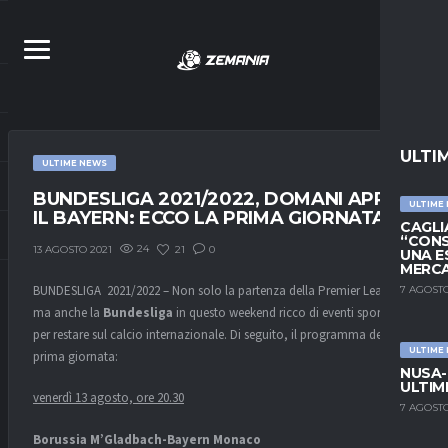
ULTI
ULTIME NEWS
BUNDESLIGA 2021/2022, DOMANI APRE
ULTIME
IL BAYERN: ECCO LA PRIMA GIORNATA
CAGLIA
“CONS
24
21
0
13 AGOSTO 2021
UNA E
MERC
BUNDESLIGA 2021/2022 – Non solo la partenza della Premier League
7 AGOSTO
ma anche la
Bundesliga
in questo weekend ricco di eventi sportivi,
per restare sul calcio internazionale. Di seguito, il programma della
ULTIME
prima giornata:
NUSA-
ULTIM
venerdì 13 agosto, ore 20.30
7 AGOSTO
Borussia M’Gladbach-Bayern Monaco