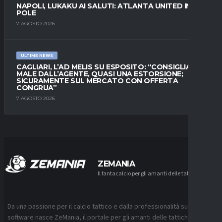
NAPOLI, LUKAKU AI SALUTI: ATLANTA UNITED IN
POLE
7 AGOSTO 2026
ULTIME NEWS
CAGLIARI, L’AD MELIS SU ESPOSITO: “CONSIGLIATO
MALE DALL’AGENTE, QUASI UNA ESTORSIONE;
SICURAMENTE SUL MERCATO CON OFFERTA
CONGRUA”
7 AGOSTO 2026
ZEMANIA
Il fantacalcio per gli amanti delle tattiche
Da una passione per il calcio tattico e dalla professionalità sui
software nasce ZeMania, il portale per gli amanti delle tattiche