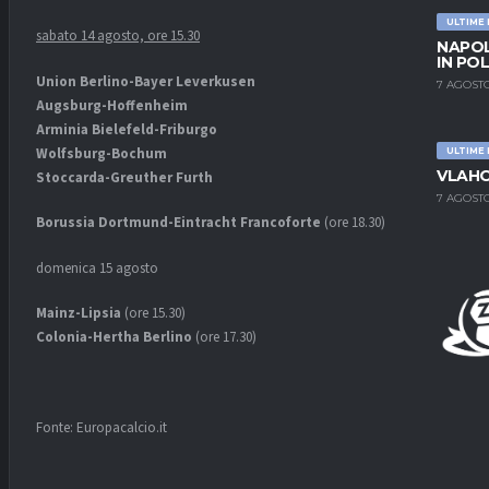
ULTIME
sabato 14 agosto, ore 15.30
NAPOL
IN PO
Union Berlino-Bayer Leverkusen
7 AGOSTO
Augsburg-Hoffenheim
Arminia Bielefeld-Friburgo
Wolfsburg-Bochum
ULTIME
VLAHO
Stoccarda-Greuther Furth
7 AGOSTO
Borussia Dortmund-Eintracht Francoforte
(ore 18.30)
domenica 15 agosto
Mainz-Lipsia
(ore 15.30)
Colonia-Hertha Berlino
(ore 17.30)
Fonte: Europacalcio.it