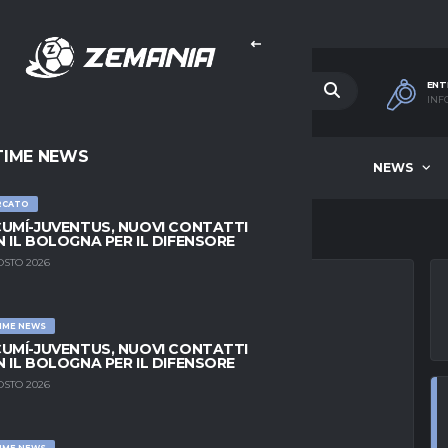
ENT
INF
TIME NEWS
HOME
BEST OF WEEK
NEWS
RCATO
UMÍ-JUVENTUS, NUOVI CONTATTI
 IL BOLOGNA PER IL DIFENSORE
OSTO 2026
IME NEWS
SAM LAMMERS, È
UMÍ-JUVENTUS, NUOVI CONTATTI
 IL BOLOGNA PER IL DIFENSORE
 PRESTITO
OSTO 2026
IME NEWS