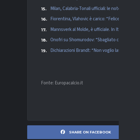
Milan, Calabria-Tonali ufficiali: le note del club
Fiorentina, Vlahovic è carico: “Felice di essere
Mannsverk al Molde, è ufficiale. In Italia aveva 
Onofri su Shomurodov: “Sbagliato cederlo anch
Dichiarazioni Brandt: “Non voglio lasciare il 
Fonte: Europacalcio.it
SHARE ON FACEBOOK