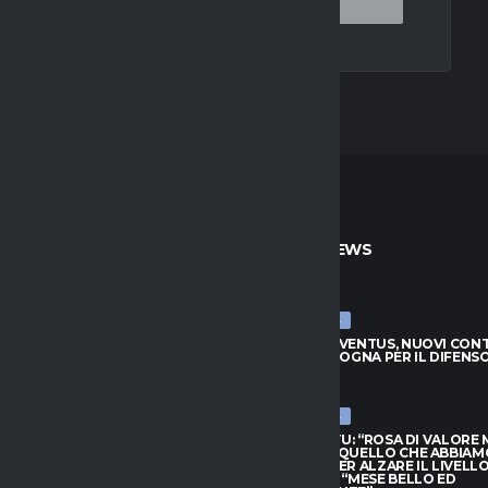
TO
ULTIME NEWS
ULTIME NEWS
JUVENTUS, NUOVI CONTATTI
LUCUMÍ-JUVENTUS, NUOVI CON
BOLOGNA PER IL DIFENSORE
CON IL BOLOGNA PER IL DIFENS
026
7 AGOSTO 2026
ULTIME NEWS
HIVU: “ROSA DI VALORE MA
INTER, CHIVU: “ROSA DI VALORE
O QUELLO CHE ABBIAMO
SAPPIAMO QUELLO CHE ABBIAM
PER ALZARE IL LIVELLO”.
BISOGNO PER ALZARE IL LIVELLO
L: “MESE BELLO ED
PROVEDEL: “MESE BELLO ED