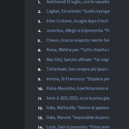
Amichevoli 31 luglio, così le squadre di Serie A
Cagliari, Strootman: “Scelto il progetto”. Dalbe
Inter-Crotone, Inzaghi dopo il test: “Ritiro fa
Juventus, Allegri si (ri)presenta: “Pensiamo a
Chievo, ricorso respinto: niente Serie B, ora il 
Roma, Mkhitaryan: “Tutto chiarito con Mourinho
Man Utd, Sancho ufficiale: “Un sogno che si av
Tottenham, Son sempre più Spurs: il comunica
Verona, Di Francesco: “Dispiace per Lasagna. La
Roma-Mourinho, il perfezionismo è di casa: gl
Serie A 2021/2022, ecco la prima giornata
Italia, Mattarella: “Giorno di applausi e ringra
Italia, Mancini: “Impossibile da pensare, non h
Lazio, Sarri si presenta: “Primo anno costruzi