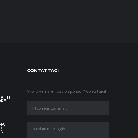
CONTATTACI
Vuoi diventare nostro sponsor? Contattaci!
TATTI
ORE
 MA
O
”.