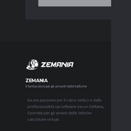
MERCA
ZEMANIA
Il fantacalcio per gli amanti delle tattiche
MERCATO
LUCUMÍ-
CON IL 
Da una passione per il calcio tattico e dalla
7 AGOSTO 2
professionalità sui software nasce ZeMania,
MERCATO
il portale per gli amanti delle tattiche
INTER, C
calcistiche virtuali.
SAPPIAM
BISOGNO 
PROVEDE