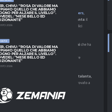
ER, CHIVU: “ROSA DI VALORE MA
PIAMO QUELLO CHE ABBIAMO
icialità e l’operazione può definirsi conclusa.
Lammers
,
OGNO PER ALZARE IL LIVELLO”.
VEDEL: “MESE BELLO ED
o attaccante del
Genoa
. Arriva in prestito dall’
Atalanta
: il
OZIONANTE”
, poi
Gasperini
blocco la sua cessione visti i molteplici
OSTO 2026
vo poco spazio.
RCATO
unta probabilmente titolare nel modulo di
Ballardini
che ha
ER, CHIVU: “ROSA DI VALORE MA
PIAMO QUELLO CHE ABBIAMO
an
o
Buksa
.
OGNO PER ALZARE IL LIVELLO”.
VEDEL: “MESE BELLO ED
r il prossimo campionato, con
Pandev
pronto a dare
OZIONANTE”
innovo per l’attaccante macedone.
OSTO 2026
nella prima parte di campionato con la maglia dell’
Atalanta
,
nella massima serie, tra cui la
Sampdoria
che ha provato a