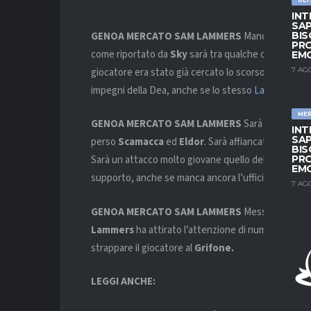
INT
SAP
GENOA MERCATO SAM LAMMERS
Manca solo l’uff
BIS
PRO
come riportato da
Sky
sarà tra qualche ora il nuov
EM
giocatore era stato già cercato lo scorso
Gennaio
7 AG
impegni della Dea, anche se lo stesso
Lammers
tro
ME
GENOA MERCATO SAM LAMMERS
Sarà la nuova p
INT
SAP
perso
Scamacca
ed
Eldor
. Sarà affiancato da
Ekub
BIS
PRO
Sarà un attacco molto giovane quello del
Genoa
pe
EM
supporto, anche se manca ancora l’ufficialità del r
7 AG
GENOA MERCATO SAM LAMMERS
Messosi in luce 
Lammers
ha attirato l’attenzione di numerosi club 
strappare il giocatore al
Grifone.
LEGGI ANCHE: