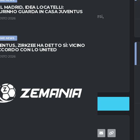
L MADRID, IDEA LOCATELLI:
RINHO GUARDA IN CASA JUVENTUS
Napoli non avrebbe mai perso di vista Marcos Senesi,
OSTO 2026
mpo nei radar azzurri.
trasferimento nella squadra di Spalletti.
IME NEWS
ENTUS, ZIRKZEE HA DETTO SÌ: VICINO
CCORDO CON LO UNITED
OSTO 2026
SHARE ON TWITTER