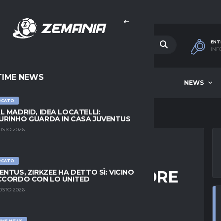
ENT
INF
TIME NEWS
HOME
BEST OF WEEK
NEWS
RCATO
L MADRID, IDEA LOCATELLI:
RINHO GUARDA IN CASA JUVENTUS
OSTO 2026
RCATO
ENESI, IL GIOCATORE
ENTUS, ZIRKZEE HA DETTO SÌ: VICINO
CCORDO CON LO UNITED
RRI: IL PUNTO
OSTO 2026
IME NEWS