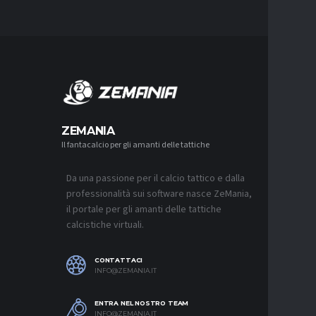
MERCA
ZEMANIA
Il fantacalcio per gli amanti delle tattiche
MERCATO
JUVENTUS
L’ACCOR
Da una passione per il calcio tattico e dalla
8 AGOSTO 2
professionalità sui software nasce ZeMania,
MERCATO
il portale per gli amanti delle tattiche
REAL MAD
calcistiche virtuali.
MOURINH
8 AGOSTO 2
CONTATTACI
MERCATO
INFO@ZEMANIA.IT
ROMA, F
ASPETTA
ENTRA NEL NOSTRO TEAM
8 AGOSTO 2
INFO@ZEMANIA.IT