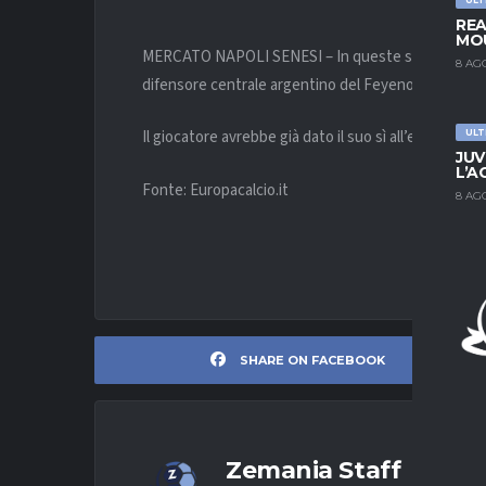
REA
MOU
MERCATO NAPOLI SENESI – In queste settimane, il 
8 AG
difensore centrale argentino del Feyenoord e da te
Il giocatore avrebbe già dato il suo sì all’eventuale 
ULT
JUV
L’A
Fonte: Europacalcio.it
8 AG
SHARE ON FACEBOOK
Zemania Staff