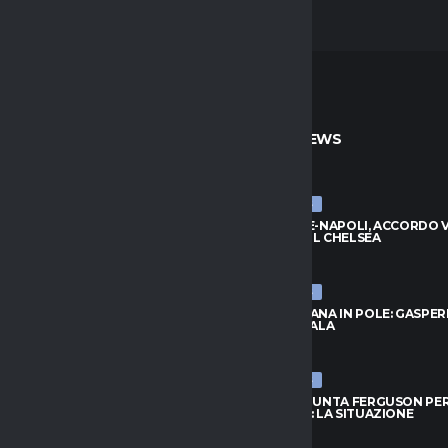
TO
ULTIME NEWS
ULTIME NEWS
, ZIRKZEE HA DETTO SÌ: VICINO
BADIASHILE-NAPOLI, ACCORDO VI
DO CON LO UNITED
TRATTA COL CHELSEA
026
8 AGOSTO 2026
ULTIME NEWS
RID, IDEA LOCATELLI:
ROMA, FOFANA IN POLE: GASPER
O GUARDA IN CASA JUVENTUS
ASPETTA L’ALA
026
8 AGOSTO 2026
ULTIME NEWS
OFANA IN POLE: GASPERINI
TORINO, SPUNTA FERGUSON PE
 L’ALA
L’ATTACCO: LA SITUAZIONE
026
8 AGOSTO 2026