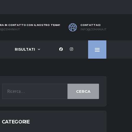
RA IN CONTATTO CON IL NOSTRO TEAM!
CONTATTACI
O@ZEMANIA.IT
INFO@ZEMANIA.IT
RISULTATI
CERCA
CATEGORIE