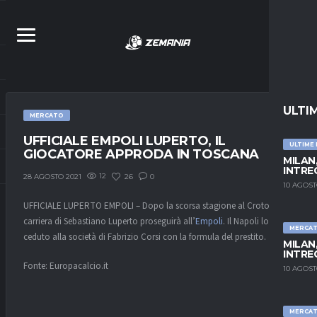
ULTI
MERCATO
UFFICIALE EMPOLI LUPERTO, IL
ULTIME
GIOCATORE APPRODA IN TOSCANA
MILAN,
INTRE
12
26
0
28 AGOSTO 2021
10 AGOST
UFFICIALE LUPERTO EMPOLI – Dopo la scorsa stagione al Crotone, la
carriera di Sebastiano Luperto proseguirà all’
Empoli
. Il Napoli lo ha
MERCA
ceduto alla società di Fabrizio Corsi con la formula del prestito.
MILAN,
INTRE
Fonte: Europacalcio.it
10 AGOST
MERCA