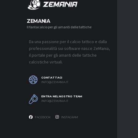
MERCA
ZEMANIA
Il fantacalcio per gli amanti delle tattiche
MERCATO
LUCUMÍ-
CON IL 
Da una passione per il calcio tattico e dalla
7 AGOSTO 2
professionalità sui software nasce ZeMania,
MERCATO
il portale per gli amanti delle tattiche
INTER, C
calcistiche virtuali.
SAPPIAM
BISOGNO 
PROVEDE
EMOZIO
CONTATTACI
7 AGOSTO 2
INFO@ZEMANIA.IT
MERCATO
ENTRA NEL NOSTRO TEAM
BOLOGNA,
INFO@ZEMANIA.IT
A GENOA
7 AGOSTO 2
FACEBOOK
INSTAGRAM