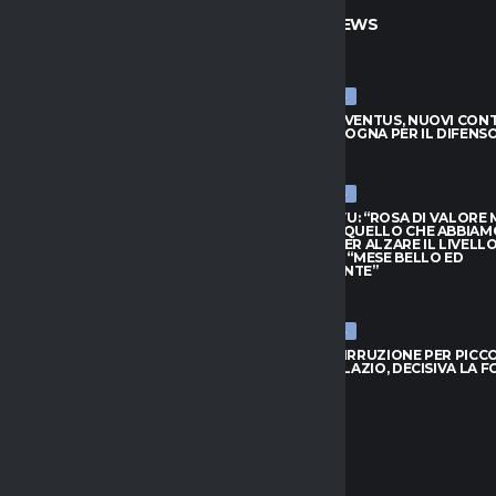
TO
ULTIME NEWS
ULTIME NEWS
JUVENTUS, NUOVI CONTATTI
LUCUMÍ-JUVENTUS, NUOVI CON
BOLOGNA PER IL DIFENSORE
CON IL BOLOGNA PER IL DIFENS
026
7 AGOSTO 2026
ULTIME NEWS
HIVU: “ROSA DI VALORE MA
INTER, CHIVU: “ROSA DI VALORE
O QUELLO CHE ABBIAMO
SAPPIAMO QUELLO CHE ABBIAM
PER ALZARE IL LIVELLO”.
BISOGNO PER ALZARE IL LIVELLO
L: “MESE BELLO ED
PROVEDEL: “MESE BELLO ED
NANTE”
EMOZIONANTE”
026
7 AGOSTO 2026
ULTIME NEWS
 IRRUZIONE PER PICCOLI: SFIDA
BOLOGNA, IRRUZIONE PER PICCOL
 E LAZIO, DECISIVA LA FORMULA
A GENOA E LAZIO, DECISIVA LA 
026
7 AGOSTO 2026