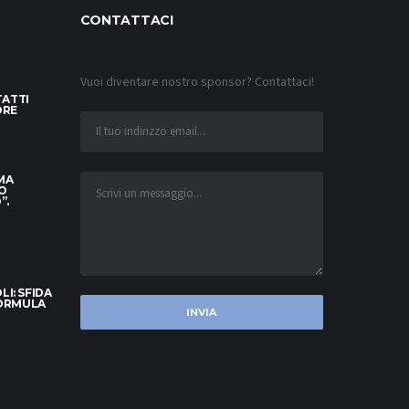
CONTATTACI
Vuoi diventare nostro sponsor? Contattaci!
TATTI
ORE
 MA
O
”.
I: SFIDA
FORMULA