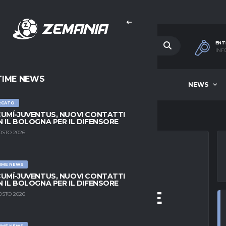
ENT
INF
TIME NEWS
HOME
BEST OF WEEK
NEWS
RCATO
UMÍ-JUVENTUS, NUOVI CONTATTI
 IL BOLOGNA PER IL DIFENSORE
OSTO 2026
IME NEWS
S KULUSEVSKI
UMÍ-JUVENTUS, NUOVI CONTATTI
 IL BOLOGNA PER IL DIFENSORE
SATO AL GIOCATORE
OSTO 2026
IME NEWS