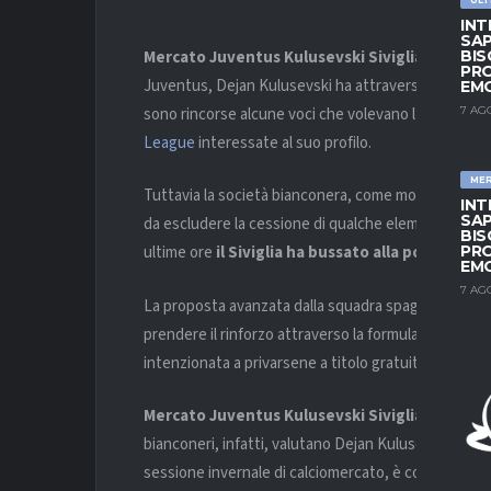
INT
SAP
Mercato Juventus Kulusevski
Siviglia
– Da quan
BIS
PRO
Juventus, Dejan Kulusevski ha attraversato alcuni mo
EM
sono rincorse alcune voci che volevano l’ex Atalan
7 AG
League
interessate al suo profilo.
ME
Tuttavia la società bianconera, come molte altre in
INT
SAP
da escludere la cessione di qualche elemento della
BIS
PRO
ultime ore
il Siviglia ha bussato alla porta del
EM
7 AG
La proposta avanzata dalla squadra spagnola e recap
prendere il rinforzo attraverso la formula del prest
intenzionata a privarsene a titolo gratuito e valuta 
Mercato Juventus Kulusevski
Siviglia
– L’ostaco
bianconeri, infatti, valutano Dejan Kulusevski almen
sessione invernale di calciomercato, è considerata 