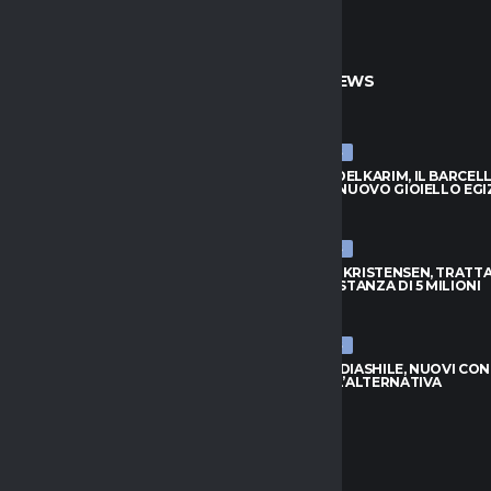
TO
ULTIME NEWS
ULTIME NEWS
BADIASHILE, NUOVI CONTATTI:
HAMZA ABDELKARIM, IL BARCEL
È L’ALTERNATIVA
SCOPRE IL NUOVO GIOIELLO EGI
026
8 AGOSTO 2026
ULTIME NEWS
S, DOUGLAS LUIZ VUOLE
ATALANTA-KRISTENSEN, TRATTA
: NO ALL’EVERTON
APERTA: DISTANZA DI 5 MILIONI
026
8 AGOSTO 2026
ULTIME NEWS
APOLI, L’ARGENTINO TORNA
NAPOLI-BADIASHILE, NUOVI CON
INO PER LA PORTA AZZURRA
AGUERD È L’ALTERNATIVA
026
8 AGOSTO 2026