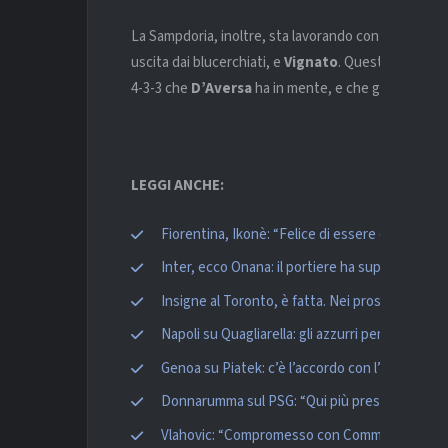
La Sampdoria, inoltre, sta lavorando con il
Bologn
uscita dai blucerchiati, e
Vignato
. Quest’ultimo è 
4-3-3 che
D’Aversa
ha in mente, e che gli ha permes
LEGGI ANCHE:
Fiorentina, Ikonè: “Felice di essere qui. Il club
Inter, ecco Onana: il portiere ha superato le vi
Insigne al Toronto, è fatta. Nei prossimi giorni 
Napoli su Quagliarella: gli azzurri pensano al 
Genoa su Piatek: c’è l’accordo con l’Hertha Be
Donnarumma sul PSG: “Qui più pressione rispet
Vlahovic: “Compromesso con Commisso? Mai di