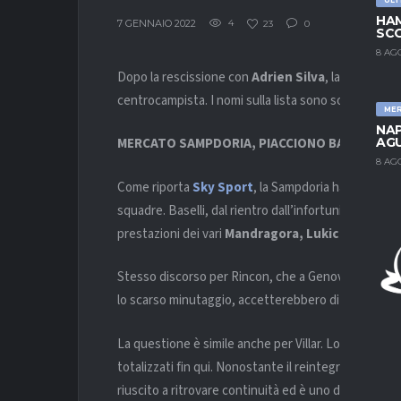
HAM
7 GENNAIO 2022
4
23
0
SCO
8 AG
Dopo la rescissione con
Adrien Silva
, la
Sampdor
centrocampista. I nomi sulla lista sono soprattutto 
ME
NAP
AGU
MERCATO SAMPDORIA, PIACCIONO BASELLI, RI
8 AG
Come riporta
Sky Sport
, la Sampdoria ha puntato 
squadre. Baselli, dal rientro dall’infortunio, è sta
prestazioni dei vari
Mandragora, Lukic e soprat
Stesso discorso per Rincon, che a Genova ha già gi
lo scarso minutaggio, accetterebbero di buon grad
La questione è simile anche per Villar. Lo spagnolo n
totalizzati fin qui. Nonostante il reintegro dopo la d
riuscito a ritrovare continuità ed è uno degli esuber