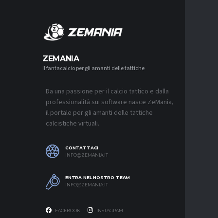
MERCA
ZEMANIA
Il fantacalcio per gli amanti delle tattiche
MERCATO
NAPOLI-
AGUERD 
Da una passione per il calcio tattico e dalla
8 AGOSTO 2
professionalità sui software nasce ZeMania,
MERCATO
il portale per gli amanti delle tattiche
JUVENTU
calcistiche virtuali.
RESTARE
8 AGOSTO 2
CONTATTACI
MERCATO
INFO@ZEMANIA.IT
MUSSO-N
NEL MIR
ENTRA NEL NOSTRO TEAM
8 AGOSTO 2
INFO@ZEMANIA.IT
FACEBOOK
INSTAGRAM