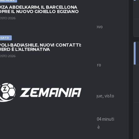
ZA ABDELKARIM, IL BARCELLONA
PRE IL NUOVO GIOIELLO EGIZIANO
OSTO 2026
ia
è ora molto attiva sul mercato per trovare un nuovo
tre, e sono quelli di
Baselli, Rincon e Villar
.
RCATO
OLI-BADIASHILE, NUOVI CONTATTI:
ERD È L’ALTERNATIVA
NCON E VILLAR PER IL CENTROCAMPO
OSTO 2026
tre giocatori che trovano pochissimo spazio nelle loro
to impiegato molto poco da
Juric
, complici le ottime
tutto Pobega
.
ocato, ma con la maglia rossoblu. Entrambi, comunque, visto
o la cessione.
on è il preferito di
Mourinho
, come dimostrano i 204 minuti
isfatta in Norvegia contro il
Bodo/Glimt
, Villar non è
i di casa
Roma
.