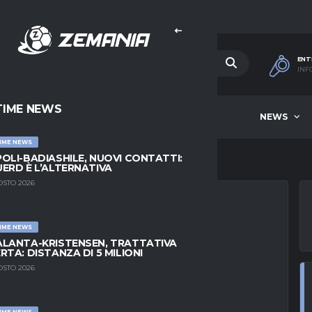
ENT
INF
TIME NEWS
HOME
BEST OF WEEK
NEWS
IME NEWS
OLI-BADIASHILE, NUOVI CONTATTI:
ERD È L’ALTERNATIVA
OSTO 2026
IME NEWS
IA, PIACCIONO
LANTA-KRISTENSEN, TRATTATIVA
RTA: DISTANZA DI 5 MILIONI
 VILLAR PER IL
OSTO 2026
IME NEWS