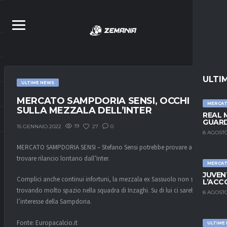
ULTI
ULTIME NEWS
MERCATO SAMPDORIA SENSI, OCCHI
MERCA
SULLA MEZZALA DELL’INTER
REAL 
GUARD
19
27
0
15 GENNAIO 2022
8 AGOSTO
MERCATO SAMPDORIA SENSI – Stefano Sensi potrebbe provare a
trovare rilancio lontano dall’Inter.
MERCA
JUVEN
Complici anche continui infortuni, la mezzala ex Sassuolo non sta
L’ACC
trovando molto spazio nella squadra di Inzaghi. Su di lui ci sarebbe
8 AGOSTO
l’interesse della Sampdoria.
Fonte: Europacalcio.it
ULTIME