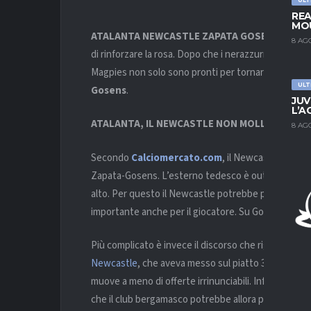
REA
MOU
ATALANTA NEWCASTLE ZAPATA GOSENS
– Il
Ne
8 AG
di rinforzare la rosa. Dopo che i nerazzurri hanno re
Magpies non solo sono pronti per tornare alla cari
ULT
Gosens
.
JUV
L’A
ATALANTA, IL NEWCASTLE NON MOLLA ZAPATA.
8 AG
Secondo
Calciomercato.com
, il Newcastle è pron
Zapata-Gosens. L’esterno tedesco è out per infort
alto. Per questo il Newcastle potrebbe presto prese
importante anche per il giocatore. Su Gosens, l’Ata
Più complicato è invece il discorso che riguarda Zap
Newcastle
, che aveva messo sul piatto 30 milioni di
muove a meno di offerte irrinunciabili. Infatti, se il
che il club bergamasco potrebbe allora pensarci su.