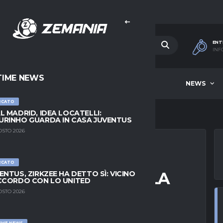
ENT
INF
TIME NEWS
HOME
BEST OF WEEK
NEWS
RCATO
L MADRID, IDEA LOCATELLI:
RINHO GUARDA IN CASA JUVENTUS
OSTO 2026
RCATO
WCASTLE NON MOLLA
ENTUS, ZIRKZEE HA DETTO SÌ: VICINO
CCORDO CON LO UNITED
ANCHE GOSENS
OSTO 2026
IME NEWS