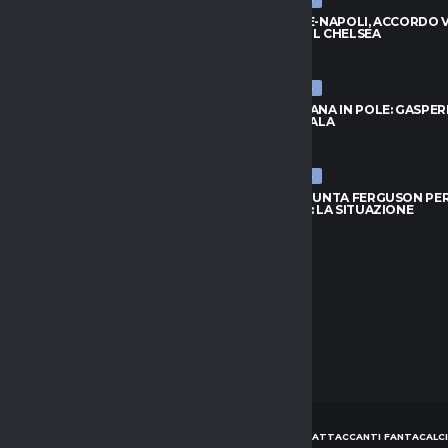
ULTIME NEWS
, ZIRKZEE HA DETTO SÌ: VICINO
BADIASHILE-NAPOLI, ACCORDO VI
DO CON LO UNITED
TRATTA COL CHELSEA
026
8 AGOSTO 2026
ULTIME NEWS
RID, IDEA LOCATELLI:
ROMA, FOFANA IN POLE: GASPER
O GUARDA IN CASA JUVENTUS
ASPETTA L’ALA
026
8 AGOSTO 2026
ULTIME NEWS
OFANA IN POLE: GASPERINI
TORINO, SPUNTA FERGUSON PE
 L’ALA
L’ATTACCO: LA SITUAZIONE
026
8 AGOSTO 2026
HOME
NEWS
CONSIGLI ATTACCANTI FANTACALCI