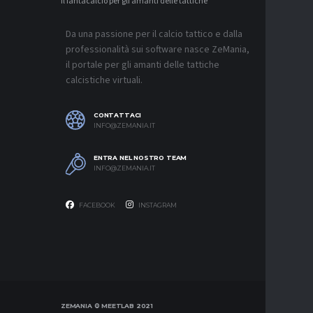
Il fantacalcio per gli amanti delle tattiche
MERCATO
JUVENTUS
L’ACCOR
Da una passione per il calcio tattico e dalla
8 AGOSTO 2
professionalità sui software nasce ZeMania,
MERCATO
il portale per gli amanti delle tattiche
REAL MAD
calcistiche virtuali.
MOURINH
8 AGOSTO 2
CONTATTACI
MERCATO
INFO@ZEMANIA.IT
ROMA, F
ASPETTA
ENTRA NEL NOSTRO TEAM
8 AGOSTO 2
INFO@ZEMANIA.IT
FACEBOOK
INSTAGRAM
ZEMANIA © MEETLAB 2021