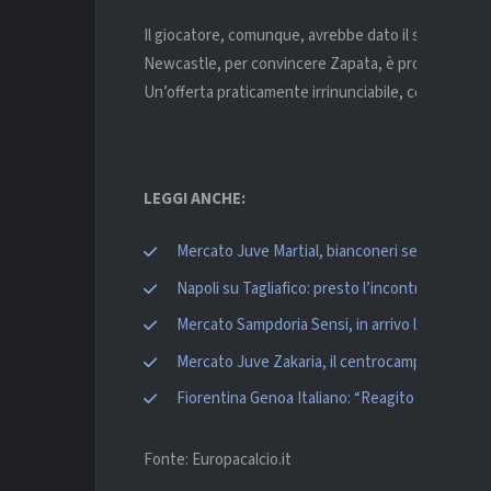
Il giocatore, comunque, avrebbe dato il suo benesta
Newcastle, per convincere Zapata, è pronto ad offrir
Un’offerta praticamente irrinunciabile, considerand
LEGGI ANCHE:
Mercato Juve Martial, bianconeri sempre vigili 
Napoli su Tagliafico: presto l’incontro tra l’Ajax 
Mercato Sampdoria Sensi, in arrivo la mezzala de
Mercato Juve Zakaria, il centrocampista è sem
Fiorentina Genoa Italiano: “Reagito dopo Tori
Fonte: Europacalcio.it