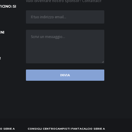
Vuoi diventare nostro sponsor? Contattaci!
CINO: SI
INI
R
O SERIE A
CONSIGLI CENTROCAMPISTI FANTACALCIO SERIE A