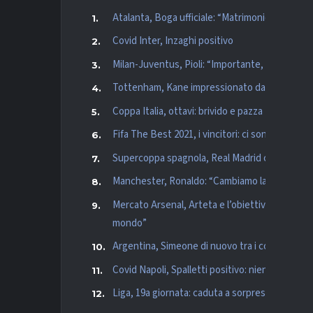
Atalanta, Boga ufficiale: “Matrimonio perfetto p
Covid Inter, Inzaghi positivo
Milan-Juventus, Pioli: “Importante, non decisi
Tottenham, Kane impressionato da Conte: “Appr
Coppa Italia, ottavi: brivido e pazza Inter, c’è M
Fifa The Best 2021, i vincitori: ci sono Lewan
Supercoppa spagnola, Real Madrid con un gol pe
Manchester, Ronaldo: “Cambiamo la mentalità, 
Mercato Arsenal, Arteta e l’obiettivo Vlahovic:
mondo”
Argentina, Simeone di nuovo tra i convocati pe
Covid Napoli, Spalletti positivo: niente Juvent
Liga, 19a giornata: caduta a sorpresa Real Madr