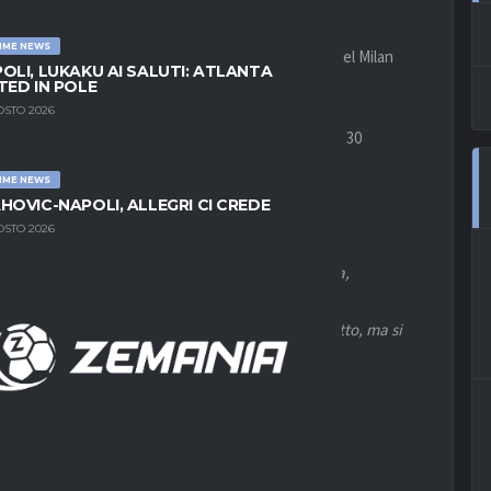
IME NEWS
rovato un accordo verbale con il centrocampista del Milan
OLI, LUKAKU AI SALUTI: ATLANTA
TED IN POLE
OSTO 2026
pa d’Africa, si libererà a parametro zero il prossimo 30
 il club rossonero.
IME NEWS
HOVIC-NAPOLI, ALLEGRI CI CREDE
OSTO 2026
uanto raccolto da Gianluigi Longari per Sportitalia,
rovato un accordo verbale con i blaugrana per un
rarsi a zero dal Milan. Non c’è ancora nulla di scritto, ma si