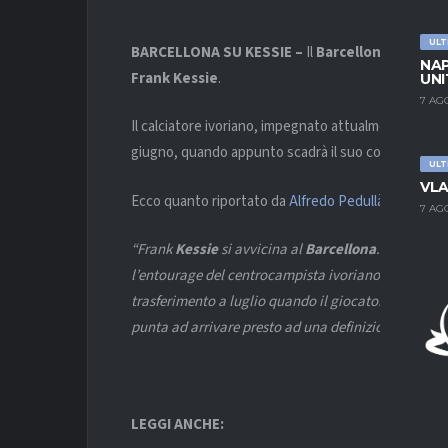
ULT
BARCELLONA SU KESSIE –
Il
Barcellona
avrebbe t
NAP
Frank Kessie
.
UNI
7 AG
Il calciatore ivoriano, impegnato attualmente in Cop
giugno, quando appunto scadrà il suo contratto con
ULT
VLA
Ecco quanto riportato da
Alfredo Pedullà
.
7 AG
“Frank
Kessie
si avvicina al
Barcellona
. Secondo q
l’entourage del centrocampista ivoriano avrebbe t
trasferimento a luglio quando il giocatore potrà libe
punta ad arrivare presto ad una definizione”
.
LEGGI ANCHE: