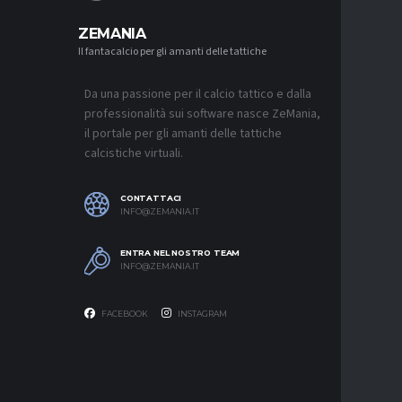
ZEMANIA
Il fantacalcio per gli amanti delle tattiche
MERCATO
MONZA, 
SOUTHAM
PER L’A
Da una passione per il calcio tattico e dalla
7 AGOSTO 2
professionalità sui software nasce ZeMania,
il portale per gli amanti delle tattiche
MERCATO
calcistiche virtuali.
CAGLIARI
“CONSIG
QUASI U
SUL MER
CONTATTACI
7 AGOSTO 2
INFO@ZEMANIA.IT
MERCATO
ENTRA NEL NOSTRO TEAM
VLAHOVI
INFO@ZEMANIA.IT
7 AGOSTO 2
FACEBOOK
INSTAGRAM