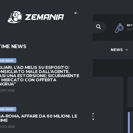
ENT
INF
TIME NEWS
HOME
BEST OF WEEK
NEWS
IME NEWS
LIARI, L’AD MELIS SU ESPOSITO:
NSIGLIATO MALE DALL’AGENTE,
SI UNA ESTORSIONE; SICURAMENTE
L MERCATO CON OFFERTA
NGRUA”
OSTO 2026
ESSIE, ACCORDO
IME NEWS
IO. LA SITUAZIONE
A-ROMA, AFFARE DA 60 MILIONI. LE
IME
OSTO 2026