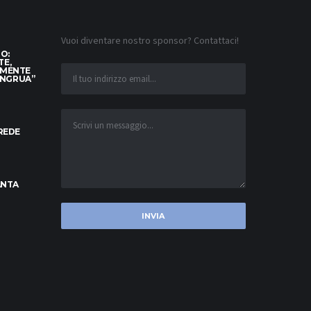
Vuoi diventare nostro sponsor? Contattaci!
TO:
TE,
AMENTE
ONGRUA”
CREDE
ANTA