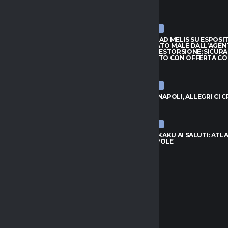
ULTIME NEWS
ARRIVA JAY ROBINSON DAL
CAGLIARI, L’AD MELIS SU ESPOSI
PTON: VELOCITÀ E FANTASIA
“CONSIGLIATO MALE DALL’AGEN
TTACCO
QUASI UNA ESTORSIONE; SICUR
SUL MERCATO CON OFFERTA C
026
7 AGOSTO 2026
ULTIME NEWS
, L’AD MELIS SU ESPOSITO:
LIATO MALE DALL’AGENTE,
VLAHOVIC-NAPOLI, ALLEGRI CI 
NA ESTORSIONE; SICURAMENTE
7 AGOSTO 2026
CATO CON OFFERTA CONGRUA”
026
ULTIME NEWS
NAPOLI, LUKAKU AI SALUTI: ATL
UNITED IN POLE
C-NAPOLI, ALLEGRI CI CREDE
7 AGOSTO 2026
026