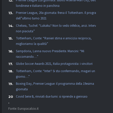
Premier League 21a giornata: subito Arsenal-Man City, derby
londinese e italiano in panchina
Premier League, 20a giornata: frena il Tottenham. Il programma
dell”ultimo turno 2021
Chelsea, Tuchel: “Lukaku? Non lo vedo infelice, anzi. Intervista
non piaciuta”
Tottenham, Conte: “Ranieri stima e amicizia reciproca,
miglioriamo la qualità”
Sampdoria, Lanna nuovo Presidente. Mancini: “Mi
raccomando…”
Globe Soccer Awards 2021, Italia protagonista: i vincitori
Tottenham, Conte: “Inter? Si sta confermando, magari un
giorno…”
Boxing Day, Premier League: il programma della 19esima
giornata
Covid Serie B, rinviati due turni: si riprende a gennaio
Fonte: Europacalcio.it