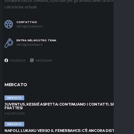
software nasce ZeMania, il portale per gli amanti delle tattiche
calcistiche virtuali.
CONTATTACI
INFO@ZEMANIA.IT
ENTRA NEL NOSTRO TEAM
INFO@ZEMANIA.IT
FACEBOOK
INSTAGRAM
MERCATO
MERCATO
JUVENTUS, KESSIÉ ASPETTA: CONTINUANO I CONTATTI. SPUNTA
FRATTESI
9 AGOSTO 2026
MERCATO
NAPOLI, LUKAKU VERSO IL FENERBAHCE: C’È ANCORA DISTANZA