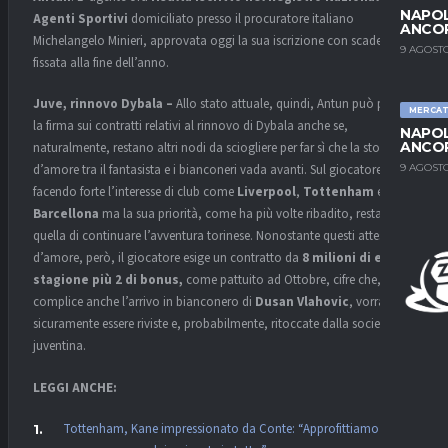
NAPOL
Agenti Sportivi
domiciliato presso il procuratore italiano
ANCO
Michelangelo Minieri, approvata oggi la sua iscrizione con scadenza
9 AGOSTO
fissata alla fine dell’anno.
Juve, rinnovo Dybala –
Allo stato attuale, quindi, Antun può porre
MERCA
la firma sui contratti relativi al rinnovo di Dybala anche se,
NAPOL
ANCO
naturalmente, restano altri nodi da sciogliere per far sì che la storia
9 AGOSTO
d’amore tra il fantasista e i bianconeri vada avanti. Sul giocatore si sta
facendo forte l’interesse di club come
Liverpool
,
Tottenham
e
Barcellona
ma la sua priorità, come ha più volte ribadito, resta
quella di continuare l’avventura torinese. Nonostante questi attestati
d’amore, però, il giocatore esige un contratto da
8 milioni di euro a
stagione più 2 di bonus,
come pattuito ad Ottobre, cifre che,
complice anche l’arrivo in bianconero di
Dusan Vlahovic
, vorranno
sicuramente essere riviste e, probabilmente, ritoccate dalla società
juventina.
LEGGI ANCHE:
Tottenham, Kane impressionato da Conte: “Approfittiamo di