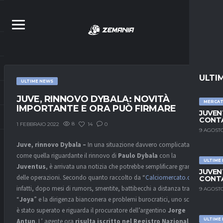
ULTI
ULTIME NEWS
JUVE, RINNOVO DYBALA: NOVITÀ
MERCA
IMPORTANTE E ORA PUÒ FIRMARE
JUVEN
CONTA
8
14
0
1 FEBBRAIO 2022
9 AGOSTO
Juve, rinnovo Dybala –
In una situazione davvero complicata,
come quella riguardante il rinnovo di
Paulo Dybala
con la
ULTIME
Juventus
, è arrivata una notizia che potrebbe semplificare gran parte
JUVEN
delle operazioni. Secondo quanto raccolto da “
Calciomercato.com
“,
CONTA
infatti, dopo mesi di rumors, smentite, battibecchi a distanza tra la
9 AGOSTO
“
Joya
” e la dirigenza bianconera e problemi burocratici, uno scoglio
è stato superato e riguarda il procuratore dell’argentino
Jorge
ULTIME
Antun
. L’ agente ora
risulta iscritto nel Registro Nazionale