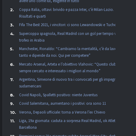
avere uno come lui, esigente in tutto”
Coppa Italia, ottavi: brivido e pazza Inter, c’è Milan-Lazio.
Risultati e quarti
Fifa The Best 2021, i vincitori: ci sono Lewandowski e Tuchel
Supercoppa spagnola, Real Madrid con un gol per tempo vince il
trofeo in Arabia
Manchester, Ronaldo: “Cambiamo la mentalità, c’è da lavorare
tanto e dipende da noi. Qui per competere”
Mercato Arsenal, Arteta e l’obiettivo Vlahovic: “Questo club ha
sempre cercato e interessato i migliori al mondo”
Argentina, Simeone di nuovo tra i convocati per gli impegni
sudamericani
Covid Napoli, Spalletti positivo: niente Juventus
Covid Salernitana, aumentano i positivi: ora sono 11
Verona, Depaoli ufficiale: torna a Verona l’ex Chievo
Liga, 19a giornata: caduta a sorpresa Real Madrid, ok Atletico e
Barcellona