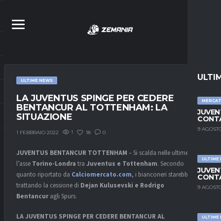
ULTI
ULTIME NEWS
LA JUVENTUS SPINGE PER CEDERE
MERCA
BENTANCUR AL TOTTENHAM: LA
JUVEN
SITUAZIONE
CONTA
9 AGOSTO
1
18
0
1 FEBBRAIO 2022
JUVENTUS BENTANCUR TOTTENHAM
– Si scalda nelle ultime ore
ULTIME
l’asse
Torino-Londra
tra
Juventus e Tottenham
. Secondo
JUVEN
quanto riportato da
Calciomercato.com
, i bianconeri starebbero
CONTA
trattando la cessione di
Dejan Kulusevski e Rodrigo
9 AGOSTO
Bentancur
agli Spurs.
LA JUVENTUS SPINGE PER CEDERE BENTANCUR AL
ULTIME