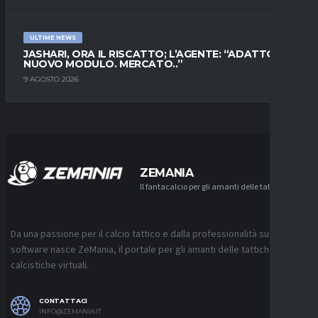
ULTIME NEWS
JASHARI, ORA IL RISCATTO; L’AGENTE: “ADATTO AL
NUOVO MODULO. MERCATO..”
9 AGOSTO 2026
ZEMANIA
Il fantacalcio per gli amanti delle tattiche
Da una passione per il calcio tattico e dalla professionalità sui
software nasce ZeMania, il portale per gli amanti delle tattiche
calcistiche virtuali.
CONTATTACI
INFO@ZEMANIA.IT