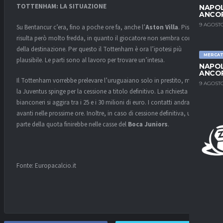
TOTTENHAM: LA SITUAZIONE
NAPOL
ANCO
9 AGOSTO
Su Bentancur c’era, fino a poche ore fa, anche l’
Aston Villa
. Pista che
risulta però molto fredda, in quanto il giocatore non sembra convinto
della destinazione. Per questo il Tottenham è ora l’ipotesi più
MERCA
plausibile. Le parti sono al lavoro per trovare un’intesa.
NAPOL
ANCO
Il Tottenham vorrebbe prelevare l’uruguaiano solo in prestito, mentre
9 AGOSTO
la Juventus spinge per la cessione a titolo definitivo. La richiesta dei
bianconeri si aggira tra i 25 e i 30 milioni di euro. I contatti andranno
avanti nelle prossime ore. Inoltre, in caso di cessione definitiva, una
parte della quota finirebbe nelle casse del
Boca Juniors
.
Fonte: Europacalcio.it