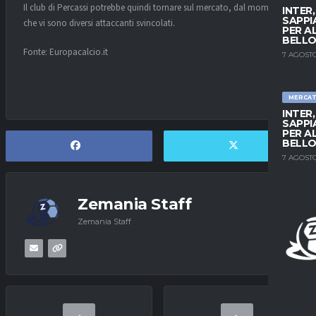
Il club di Percassi potrebbe quindi tornare sul mercato, dal momento
INTER
SAPPI
che vi sono diversi attaccanti svincolati.
PER A
BELLO
Fonte: Europacalcio.it
7 AGOSTO
MERCA
INTER
SAPPI
PER A
BELLO
7 AGOSTO
Zemania Staff
Zemania Staff