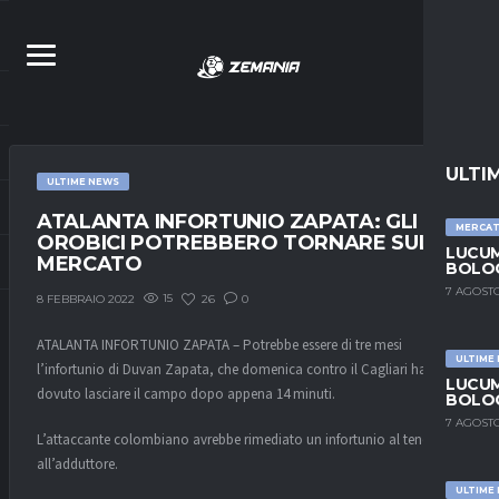
ULTI
ULTIME NEWS
ATALANTA INFORTUNIO ZAPATA: GLI
MERCA
OROBICI POTREBBERO TORNARE SUL
LUCUM
MERCATO
BOLOG
7 AGOSTO
15
26
0
8 FEBBRAIO 2022
ATALANTA INFORTUNIO ZAPATA – Potrebbe essere di tre mesi
ULTIME
l’infortunio di Duvan Zapata, che domenica contro il Cagliari ha
LUCUM
dovuto lasciare il campo dopo appena 14 minuti.
BOLOG
7 AGOSTO
L’attaccante colombiano avrebbe rimediato un infortunio al tendine
all’adduttore.
ULTIME