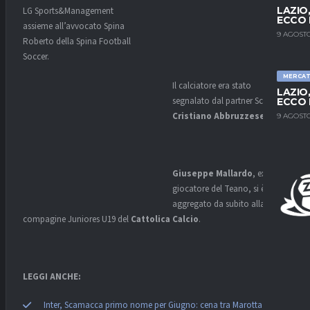
LAZIO
LG Sports&Management
ECCO 
assieme all’avvocato Spina
9 AGOSTO
Roberto della Spina Football
Soccer.
MERCA
Il calciatore era stato
LAZIO
segnalato dal partner Scout
ECCO 
Cristiano Abbruzzese
.
9 AGOSTO
Giuseppe Mallardo
, ex
giocatore del Teano, si è
aggregato da subito alla
compagine Juniores U19 del
Cattolica Calcio
.
LEGGI ANCHE:
Inter, Scamacca primo nome per Giugno: cena tra Marotta e