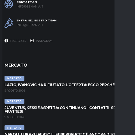
CONTATTACI
INFO@ZEMANIA.IT
ENTRA NEL NOSTRO TEAM
INFO@ZEMANIA.IT
FACEBOOK
INSTAGRAM
MERCATO
MERCATO
LAZIO, IVANOVIC HA RIFIUTATO L’OFFERTA: ECCO PERCHÉ
9 AGOSTO 2026
MERCATO
JUVENTUS, KESSIÉ ASPETTA: CONTINUANO I CONTATTI. SPUNTA
FRATTESI
9 AGOSTO 2026
MERCATO
NAPOLI, LUKAKU VERSO IL FENERBAHCE: C’È ANCORA DISTANZA