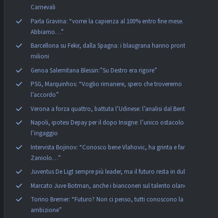
Carnevali
Parla Gravina: “vorrei la capienza al 100% entro fine mese.
Abbiamo…”
Barcellona su Fekir, dalla Spagna: i blaugrana hanno pronti 60
milioni
Genoa Salernitana Blessin:”Su Destro era rigore”
PSG, Marquinhos: “Voglio rimanere, spero che troveremo
l’accordo”
Verona a forza quattro, battuta l’Udinese: l’analisi dal Bentegodi
Napoli, ipotesi Depay per il dopo Insigne: l’unico ostacolo è
l’ingaggio
Intervista Bojinov: “Conosco bene Vlahovic, ha grinta e fame. Su
Zaniolo…”
Juventus De Ligt sempre più leader, ma il futuro resta in dubbio
Marcato Juve Botman, anche i bianconeri sul talento olandese
Torino Bremer: “Futuro? Non ci penso, tutti conoscono la mia
ambizione”