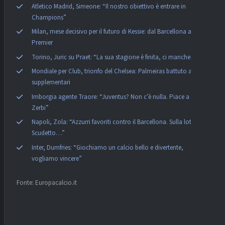
Atletico Madrid, Simeone: “Il nostro obiettivo è entrare in
Champions”
Milan, mese decisivo per il futuro di Kessie: dal Barcellona alla
Premier
Torino, Juric su Praet: “La sua stagione è finita, ci mancherà”
Mondiale per Club, trionfo del Chelsea: Palmeiras battuto ai
supplementari
Imborgia agente Traore: “Juventus? Non c’è nulla. Piace a De
Zerbi”
Napoli, Zola: “Azzurri favoriti contro il Barcellona. Sulla lotta
Scudetto…”
Inter, Dumfries: “Giochiamo un calcio bello e divertente,
vogliamo vincere”
Fonte: Europacalcio.it