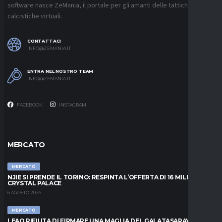
software nasce ZeMania, il portale per gli amanti delle tattiche
calcistiche virtuali.
CONTATTACI
INFO@ZEMANIA.IT
ENTRA NEL NOSTRO TEAM
INFO@ZEMANIA.IT
FACEBOOK
INSTAGRAM
MERCATO
MERCATO
NJIE SI PRENDE IL TORINO: RESPINTA L’OFFERTA DI 16 MILIONI DAL
CRYSTAL PALACE
6 AGOSTO 2026
MERCATO
LEAO RIFIUTA DI FIRMARE UNA MAGLIA DEL GALATASARAY: “FAI