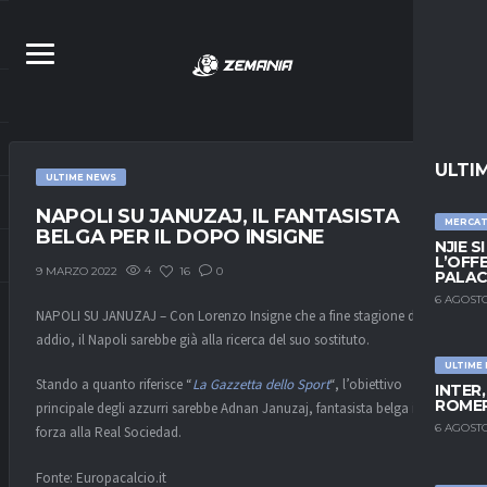
ULTI
ULTIME NEWS
NAPOLI SU JANUZAJ, IL FANTASISTA
MERCA
BELGA PER IL DOPO INSIGNE
NJIE S
L’OFF
4
16
0
9 MARZO 2022
PALAC
6 AGOSTO
NAPOLI SU JANUZAJ – Con Lorenzo Insigne che a fine stagione dirà
addio, il Napoli sarebbe già alla ricerca del suo sostituto.
ULTIME
Stando a quanto riferisce “
La Gazzetta dello Sport
“, l’obiettivo
INTER
ROMER
principale degli azzurri sarebbe Adnan Januzaj, fantasista belga in
6 AGOSTO
forza alla Real Sociedad.
Fonte: Europacalcio.it