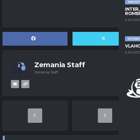
MERCA
INTER
ROMER
6 AGOSTO
ULTIME
VLAHO
6 AGOSTO
Zemania Staff
Zemania Staff