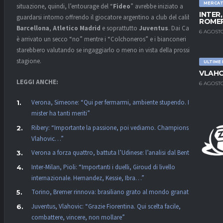
MERCA
situazione, quindi, l’entourage del “
Fideo
” avrebbe iniziato a
INTER
guardarsi intorno offrendo il giocatore argentino a club del calibro di
ROMER
Barcellona
,
Atletico Madrid
e soprattutto
Juventus
. Dai Catalani
6 AGOSTO
è arrivato un secco “no” mentre i “Colchoneros” e i bianconeri
starebbero valutando se ingaggiarlo o meno in vista della prossima
stagione.
ULTIME
VLAHO
LEGGI ANCHE:
6 AGOSTO
Verona, Simeone: “Qui per fermarmi, ambiente stupendo. Il
mister ha tanti meriti”
Ribery: “Importante la passione, poi vediamo. Champions,
Vlahovic…”
Verona a forza quattro, battuta l’Udinese: l’analisi dal Bentegodi
Inter-Milan, Pioli: “Importanti i duelli, Giroud di livello
internazionale. Hernandez, Kessie, Ibra…”
Torino, Bremer rinnova: brasiliano grato al mondo granata
Juventus, Vlahovic: “Grazie Fiorentina. Qui scelta facile,
combattere, vincere, non mollare”