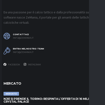
Da una passione per il calcio tattico e dalla professionalità sui
software nasce ZeMania, il portale per gli amanti delle tattiche
calcistiche virtuali.
CONTATTACI
INFO@ZEMANIA.IT
ENTRA NEL NOSTRO TEAM
INFO@ZEMANIA.IT
FACEBOOK
INSTAGRAM
MERCATO
MERCATO
NJIE SI PRENDE IL TORINO: RESPINTA L’OFFERTA DI 16 MILIONI DAL
CRYSTAL PALACE