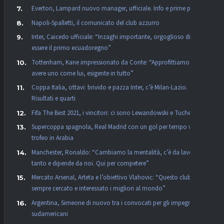
Everton, Lampard nuovo manager, ufficiale. Info e prime parole
Napoli-Spalletti, il comunicato del club azzurro
Inter, Caicedo ufficiale: “Inzaghi importante, orgoglioso di
essere il primo ecuadoregno”
Tottenham, Kane impressionato da Conte: “Approfittiamo di
avere uno come lui, esigente in tutto”
Coppa Italia, ottavi: brivido e pazza Inter, c’è Milan-Lazio.
Risultati e quarti
Fifa The Best 2021, i vincitori: ci sono Lewandowski e Tuchel
Supercoppa spagnola, Real Madrid con un gol per tempo vince il
trofeo in Arabia
Manchester, Ronaldo: “Cambiamo la mentalità, c’è da lavorare
tanto e dipende da noi. Qui per competere”
Mercato Arsenal, Arteta e l’obiettivo Vlahovic: “Questo club ha
sempre cercato e interessato i migliori al mondo”
Argentina, Simeone di nuovo tra i convocati per gli impegni
sudamericani