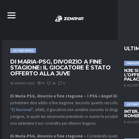
ULTI
ULTIME NEWS
DI MARIA-PSG, DIVORZIO A FINE
MERCA
STAGIONE: IL GIOCATORE È STATO
NJIE S
OFFERTO ALLA JUVE
L’OFF
PALAC
6
16
0
16 MARZO 2022
6 AGOSTO
Di Maria-PSG, divorzio a fine stagione –
Il
PSG
e
Angel Di Maria
potrebbero dirsi addio a fine stagione. Secondo quanto raccolto da
ULTIME
“
El Nacional
“, infatti, il giocatore non avrebbe convinto la dirigenza
INTER
ROMER
parigina, la quale sta seriamente prendendo in esame la possibilità di
6 AGOSTO
non estendere il suo contratto per ulteriori stagioni.
Di Maria-PSG, divorzio a fine stagione –
Considerata questa