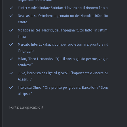
L’Inter vuole blindare Skriniar: si lavora per il rinnovo fino al 2027
Newcastle su Osimhen: a gennaio no del Napoli a 100 milioni. In
estate…
Mbappe al Real Madrid, dalla Spagna: tutto fatto, in settimana la
firma
Mercato Inter Lukaku, il bomber vuole tornare: pronto a ridursi
l’ingaggio
Milan, Theo Hernandez: “Qui il posto giusto per me, voglio lo
scudetto”
Juve, intervista de Ligt: “Il gioco? L’importante è vincere. Su
Allegri…”
Intervista Olmo: “Ora pronto per giocare. Barcellona? Sono felice
al Lipsia”
Fonte: Europacalcio.it