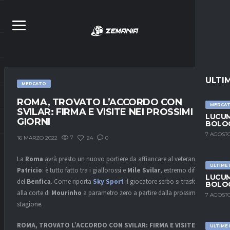
ULTI
MERCATO
ROMA, TROVATO L’ACCORDO CON
MERCA
SVILAR: FIRMA E VISITE NEI PROSSIMI
LUCUM
GIORNI
BOLOG
7 AGOSTO
7
24
0
16 MARZO 2022
La
Roma
avrà presto un nuovo portiere da affiancare al veterano
Rui
ULTIME
Patricio
: è tutto fatto tra i giallorossi e
Mile Svilar
, estremo difensore
LUCUM
del
Benfica
. Come riporta
Sky Sport
il giocatore serbo si trasferirà
BOLOG
alla corte di
Mourinho
a parametro zero a partire dalla prossima
7 AGOSTO
stagione.
ROMA, TROVATO L’ACCORDO CON SVILAR: FIRMA E VISITE NEI
ULTIME