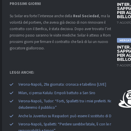
PROSSIMI GIORNI
INTER
SAPPI
PER A
Su Svilar era forte l’interesse anche della
Real Sociedad
, ma la
BELLO
volontà del portiere, che aveva già deciso di non rinnovare il
7 AGOSTO
contratto con il Benfica, è stata decisiva. Dopo aver trovato l’intesa, il
prossimo passo saranno le visite mediche: Svilar è atteso a Roma nei
MERCA
prossimi giorni per firmare il contratto che farà di lui un nuovo
INTER
giocatore giallorosso.
SAPPI
PER A
BELLO
7 AGOSTO
LEGGI ANCHE:
Verona-Napoli, 29a giornata: cronaca e tabellino [LIVE]
Milan, ci pensa Kalulu: Empoli battuto a San Siro
Verona-Napoli, Tudor: “Forti, Spalletti tra i miei preferiti. Non
deluderemo il pubblico”
Anche la Juventus su Raspadori: può essere il sostituto di Dybala
Verona-Napoli, Spalletti: “Perdere sarebbe fatale, lì con le nostre
responsabilità e timori”