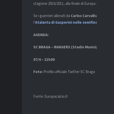
stagione 2010/2011, alla finale di Europa League.
Se i guerrieri allenati da
Carlos Carvalhal
riusciran
l
‘
Atalanta di Gasperini nelle semifinali
,
se a sua
AGENDA:
SC BRAGA – RANGERS (Stadio Municipale di Br
07/4 – 21h00
Foto:
Profilo ufficiale Twitter SC Braga
Fonte: Europacalcio.it