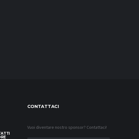
CONTATTACI
Vuoi diventare nostro sponsor? Contattaci!
TATTI
ORE