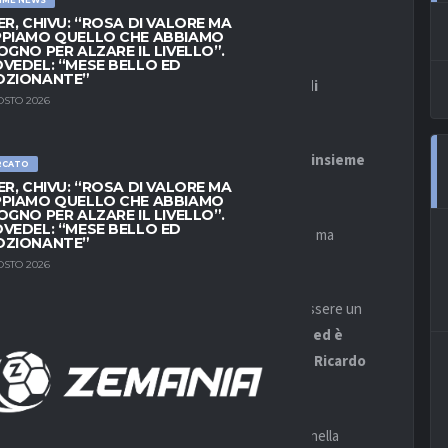
ER, CHIVU: “ROSA DI VALORE MA
PIAMO QUELLO CHE ABBIAMO
OGNO PER ALZARE IL LIVELLO”.
VEDEL: “MESE BELLO ED
OZIONANTE”
no gli scozzesi del
Rangers
, nei
quarti di finale di
OSTO 2026
a Uefa, a Nyon.
era portoghese nelle competizioni europee – insieme
RCATO
 prova di carattere.
ER, CHIVU: “ROSA DI VALORE MA
PIAMO QUELLO CHE ABBIAMO
OGNO PER ALZARE IL LIVELLO”.
VEDEL: “MESE BELLO ED
0 si sono scontrate in questa stessa competizione, ma
OZIONANTE”
a Steven Gerrard.
OSTO 2026
sso in evidenza un Braga che quest’anno sembra essere un
ostruzione del gioco, che fa pressing continuo, ed è
spesso soluzioni cruciali nei piedi del suo capitano,
Ricardo
mpionato portoghese
, ed è già arrivata una volta, nella