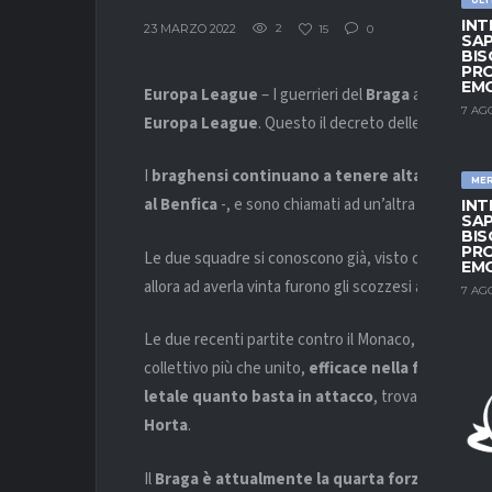
INT
23 MARZO 2022
2
15
0
SAP
BIS
PRO
EM
Europa League
– I guerrieri del
Braga
affronteran
7 AG
Europa League
. Questo il decreto delle urne dell
I
braghensi continuano a tenere alta la bandi
ME
al Benfica
-, e sono chiamati ad un’altra importante
INT
SAP
BIS
PRO
Le due squadre si conoscono già, visto che nel 202
EM
allora ad averla vinta furono gli scozzesi allenati d
7 AG
Le due recenti partite contro il Monaco, hanno me
collettivo più che unito,
efficace nella fase di c
letale quanto basta in attacco
, trovando molto 
Horta
.
Il
Braga è attualmente la quarta forza del ca