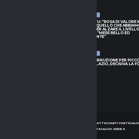
026
7 AGOSTO 2026
ULTIME NEWS
HIVU: “ROSA DI VALORE MA
INTER, CHIVU: “ROSA DI VALORE
O QUELLO CHE ABBIAMO
SAPPIAMO QUELLO CHE ABBIAM
PER ALZARE IL LIVELLO”.
BISOGNO PER ALZARE IL LIVELLO
L: “MESE BELLO ED
PROVEDEL: “MESE BELLO ED
NANTE”
EMOZIONANTE”
026
7 AGOSTO 2026
ULTIME NEWS
 IRRUZIONE PER PICCOLI: SFIDA
BOLOGNA, IRRUZIONE PER PICCOL
 E LAZIO, DECISIVA LA FORMULA
A GENOA E LAZIO, DECISIVA LA 
026
7 AGOSTO 2026
HOME
NEWS
CONSIGLI ATTACCANTI FANTACALCI
CONSIGLI DIFENSORI FANTACALCIO SERIE A