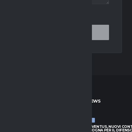
OR THE NEXT TIME I COMMENT.
TO
ULTIME NEWS
ULTIME NEWS
JUVENTUS, NUOVI CONTATTI
LUCUMÍ-JUVENTUS, NUOVI CON
BOLOGNA PER IL DIFENSORE
CON IL BOLOGNA PER IL DIFENS