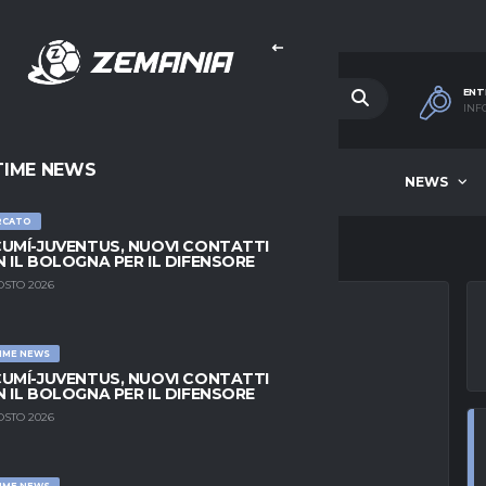
ENT
INF
TIME NEWS
HOME
BEST OF WEEK
NEWS
RCATO
UMÍ-JUVENTUS, NUOVI CONTATTI
 IL BOLOGNA PER IL DIFENSORE
OSTO 2026
IME NEWS
L BRAGA
UMÍ-JUVENTUS, NUOVI CONTATTI
 IL BOLOGNA PER IL DIFENSORE
COZZESI DEL
OSTO 2026
RTI
IME NEWS