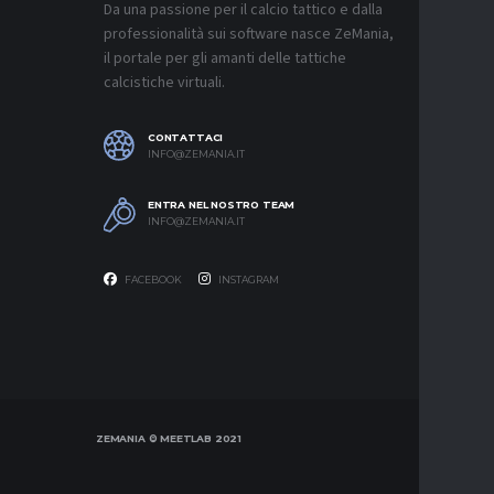
Da una passione per il calcio tattico e dalla
7 AGOSTO 2
professionalità sui software nasce ZeMania,
MERCATO
il portale per gli amanti delle tattiche
INTER, C
calcistiche virtuali.
SAPPIAM
BISOGNO 
PROVEDE
EMOZIO
CONTATTACI
7 AGOSTO 2
INFO@ZEMANIA.IT
MERCATO
ENTRA NEL NOSTRO TEAM
BOLOGNA,
INFO@ZEMANIA.IT
A GENOA
7 AGOSTO 2
FACEBOOK
INSTAGRAM
ZEMANIA © MEETLAB 2021