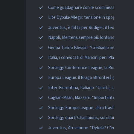
Come guadagnare con le scommesse sportive
Lite Dybala-Allegri: tensione in spogliatoio per
Juventus, è fatta per Rudiger: il tedesco firme
Napoli, Mertens sempre più lontano: l’Inter ci 
Genoa Torino Blessin: “Crediamo nella salvezz
Italia, i convocati di Mancini per i Playoff Mond
Sorteggi Conference League, la Roma ritrova il
Europa League: il Braga affronterà gli scozzesi
Inter-Fiorentina, Italiano: “Umiltà, corsa e atte
Cagliari-Milan, Mazzarri: “Importante creare oc
Sorteggi Europa League, altra trasferta tedesca 
Sorteggi quarti Champions, sorridono Bayern e
Juventus, Arrivabene: “Dybala? C’era l’accord