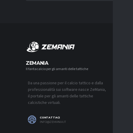
MERCA
ZEMANIA
Il fantacalcio per gli amanti delle tattiche
MERCATO
NAPOLI-
AGUERD 
Da una passione per il calcio tattico e dalla
8 AGOSTO 2
professionalità sui software nasce ZeMania,
MERCATO
il portale per gli amanti delle tattiche
JUVENTU
calcistiche virtuali.
RESTARE
8 AGOSTO 2
CONTATTACI
MERCATO
INFO@ZEMANIA.IT
MUSSO-N
NEL MIR