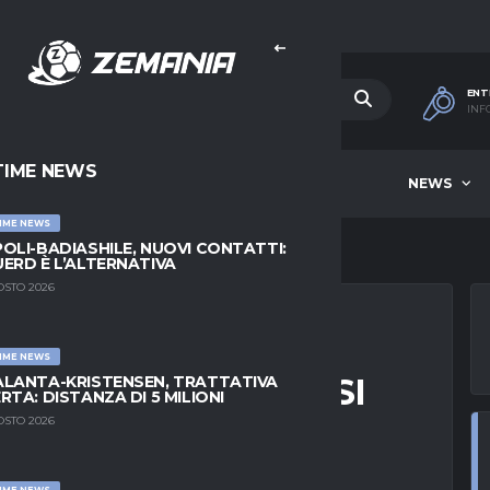
ENT
INF
TIME NEWS
HOME
BEST OF WEEK
NEWS
IME NEWS
OLI-BADIASHILE, NUOVI CONTATTI:
ERD È L’ALTERNATIVA
OSTO 2026
IME NEWS
PRE PIÙ VICINO: SI
LANTA-KRISTENSEN, TRATTATIVA
RTA: DISTANZA DI 5 MILIONI
NI
OSTO 2026
IME NEWS