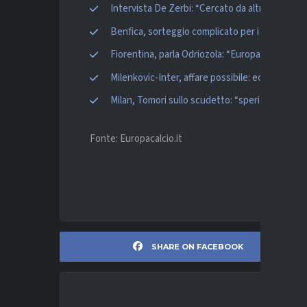
Intervista De Zerbi: “Cercato da altre squadre,
Benfica, sorteggio complicato per i quarti: l’avv
Fiorentina, parla Odriozola: “Europa per rest
Milenkovic-Inter, affare possibile: ecco cifre e 
Milan, Tomori sullo scudetto: “speriamo di fes
Fonte: Europacalcio.it
SHARE ON FACEBOOK