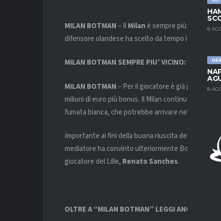
HAM
SCO
MILAN BOTMAN
– Il
Milan
è sempre più vicino a
Sv
8 AG
difensore olandese ha scelto da tempo i rossoneri, e
MILAN BOTMAN SEMPRE PIU’ VICINO: SI CHIUDE 
ME
NAP
AGU
MILAN BOTMAN
– Per il giocatore è già pronto u
8 AG
milioni di euro più bonus. Il Milan continua a far re
fumata bianca, che potrebbe arrivare nelle prossim
Importante ai fini della buona riuscita della trattat
mediatore ha convinto ulteriormente Botman della sua
giocatore del Lille,
Renato Sanches
.
OLTRE A “MILAN BOTMAN” LEGGI ANCHE: