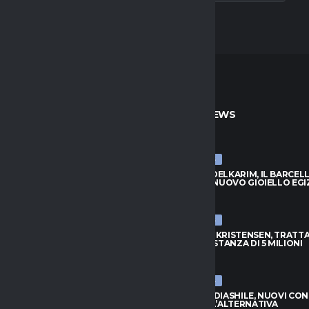
TO
ULTIME NEWS
ULTIME NEWS
BADIASHILE, NUOVI CONTATTI:
HAMZA ABDELKARIM, IL BARCEL
È L’ALTERNATIVA
SCOPRE IL NUOVO GIOIELLO EGI
026
8 AGOSTO 2026
ULTIME NEWS
S, DOUGLAS LUIZ VUOLE
ATALANTA-KRISTENSEN, TRATTA
: NO ALL’EVERTON
APERTA: DISTANZA DI 5 MILIONI
026
8 AGOSTO 2026
ULTIME NEWS
APOLI, L’ARGENTINO TORNA
NAPOLI-BADIASHILE, NUOVI CON
INO PER LA PORTA AZZURRA
AGUERD È L’ALTERNATIVA