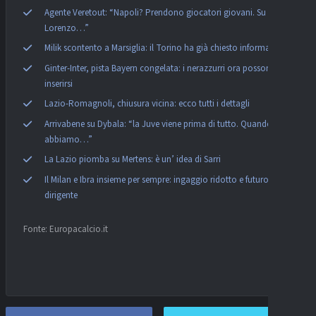
Agente Veretout: “Napoli? Prendono giocatori giovani. Su Di
Lorenzo…”
Milik scontento a Marsiglia: il Torino ha già chiesto informazioni
Ginter-Inter, pista Bayern congelata: i nerazzurri ora possono
inserirsi
Lazio-Romagnoli, chiusura vicina: ecco tutti i dettagli
Arrivabene su Dybala: “la Juve viene prima di tutto. Quando
abbiamo…”
La Lazio piomba su Mertens: è un’ idea di Sarri
Il Milan e Ibra insieme per sempre: ingaggio ridotto e futuro da
dirigente
Fonte: Europacalcio.it