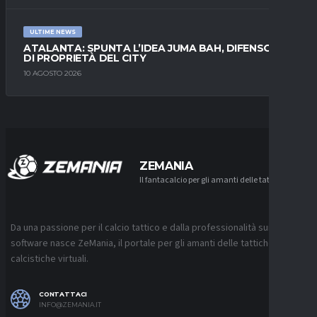
ULTIME NEWS
ATALANTA: SPUNTA L’IDEA JUMA BAH, DIFENSORE
DI PROPRIETÀ DEL CITY
10 AGOSTO 2026
ZEMANIA
Il fantacalcio per gli amanti delle tattiche
Da una passione per il calcio tattico e dalla professionalità sui
software nasce ZeMania, il portale per gli amanti delle tattiche
calcistiche virtuali.
CONTATTACI
INFO@ZEMANIA.IT