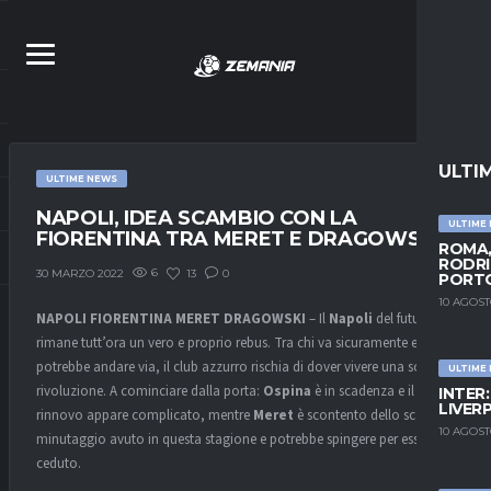
ULTI
ULTIME NEWS
NAPOLI, IDEA SCAMBIO CON LA
ULTIME
FIORENTINA TRA MERET E DRAGOWSKI
ROMA,
RODRI
6
13
0
30 MARZO 2022
PORT
10 AGOST
NAPOLI FIORENTINA MERET DRAGOWSKI
– Il
Napoli
del futuro
rimane tutt’ora un vero e proprio rebus. Tra chi va sicuramente e chi
potrebbe andare via, il club azzurro rischia di dover vivere una sorta di
ULTIME
rivoluzione. A cominciare dalla porta:
Ospina
è in scadenza e il
INTER
LIVER
rinnovo appare complicato, mentre
Meret
è scontento dello scarso
10 AGOST
minutaggio avuto in questa stagione e potrebbe spingere per essere
ceduto.