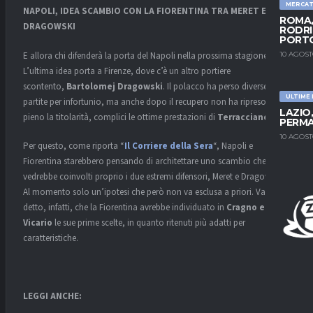
MERCA
NAPOLI, IDEA SCAMBIO CON LA FIORENTINA TRA MERET E
ROMA,
DRAGOWSKI
RODRI
PORT
10 AGOST
E allora chi difenderà la porta del Napoli nella prossima stagione?
L’ultima idea porta a Firenze, dove c’è un altro portiere
scontento,
Bartolomej Dragowski
. Il polacco ha perso diverse
ULTIME
partite per infortunio, ma anche dopo il recupero non ha ripreso a
LAZIO
pieno la titolarità, complici le ottime prestazioni di
Terracciano
.
PERMA
10 AGOST
Per questo, come riporta “
Il Corriere della Sera
“, Napoli e
Fiorentina starebbero pensando di architettare uno scambio che
vedrebbe coinvolti proprio i due estremi difensori, Meret e Dragowski.
Al momento solo un’ipotesi che però non va esclusa a priori. Va
detto, infatti, che la Fiorentina avrebbe individuato in
Cragno e
Vicario
le sue prime scelte, in quanto ritenuti più adatti per
caratteristiche.
LEGGI ANCHE: