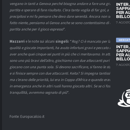
vengano in tanti a Genova perché bisogna andare a fare una grande
INTER
SAPPI
partita e sperare di fare risultato. C’era tanta voglia di far gol, a volte
PER A
BELLO
precipitosi e mi fa pensare che devo dare serenità. Ancora non si è
fatto niente, pensiamo al Genoa anche se sono contentissimo di questa
7 AGOSTO
partita anche per il gioco espresso
“.
MERCA
Mazzarri
e le note sui alcuni
singoli:
“
Rog? Ci è mancato per la sua
INTER
qualità e giocate importanti, ha avuto infortuni gravi e peccato non
SAPPI
aver anche quei cinque-sei punti in più che ci meritavamo
.
In attacco
PER A
BELLO
sono uno più bravi dell’altro, giochiamo con due attaccanti puri e tutti
7 AGOSTO
giocano con una punta sola. Si devono sacrificare, si fanno le staffette
e si finisce sempre con due attaccanti. Keita? Si impegna tantissimo
ma c’erano delle priorità, lui era in Coppa d’Africa e quando eravamo
in emergenza anche in altri ruoli hanno giocato altri. Se se ci fosse più
tranquillità, avremmo segnato di più
“.
Fonte: Europacalcio.it