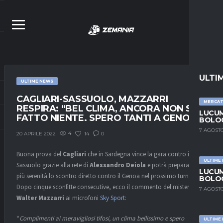
ULTI
ULTIME NEWS
CAGLIARI-SASSUOLO, MAZZARRI
MERCA
RESPIRA: “BEL CLIMA, ANCORA NON SI È
LUCUM
FATTO NIENTE. SPERO TANTI A GENOVA”
BOLOG
7 AGOSTO
4
14
0
20 APRILE 2022
Buona prova del
Cagliari
che in Sardegna vince la gara contro il
ULTIME
Sassuolo grazie alla rete di
Alessandro Deiola
e potrà preparare con
LUCUM
più serenità lo scontro diretto contro il Genoa nel prossimo turno.
BOLOG
Dopo cinque sconfitte consecutive, ecco il commento del mister
7 AGOSTO
Walter Mazzarri
ai microfoni
Sky Sport
:
“
Complimenti ai meravigliosi tifosi, un clima bellissimo e spero
ULTIME