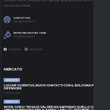
software nasce ZeMania, il portale per gli amanti delle tattiche
calcistiche virtuali.
CONTATTACI
INFO@ZEMANIA.IT
ENTRA NEL NOSTRO TEAM
INFO@ZEMANIA.IT
FACEBOOK
INSTAGRAM
MERCATO
MERCATO
LUCUMÍ-JUVENTUS, NUOVI CONTATTI CON IL BOLOGNA PER IL
DIFENSORE
7 AGOSTO 2026
MERCATO
INTER, CHIVU: “ROSA DI VALORE MA SAPPIAMO QUELLO CHE
ABBIAMO BISOGNO PER ALZARE IL LIVELLO”. PROVEDEL: “MESE