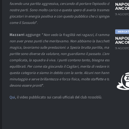
facendo una partita aggressiva, cercando di portare l’episodio dalle
NAPOL
ANCO
nostre parti. Sono molto carico e questa spero di averla trasmessa ai
9 AGOSTO
giocatori in energia positiva e con questo pubblico che ci spingerà
come il Sassuolo
“.
MERCA
Mazzarri
aggiunge: “
Non vedo la fragilità nei ragazzi, il rammarico è
NAPOL
non aver preso punti che meritavamo. Non abbiamo la bacchetta
ANCO
magica, lavoriamo sulle prestazioni: a Spezia brutta partita, ma le
9 AGOSTO
partite sono diverse da valutare, non guardiamo il passato. L’annata è
complicata, la squadra è viva. I punti contano tanto, bisogna essere
equilibrati. Per come sta giocando il Cagliari, merita di restare in
questa categoria e siamo in debito con la sorte. Alcuni non hanno
minutaggio e serve brillantezza e forza fisica, molte staffette e tutti
devono essere pronti
“.
Qui
, il video pubblicato sui canali ufficiali del club rossoblù.