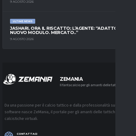
9 AGOSTO 2026
ULTIME NEWS
JASHARI, ORA IL RISCATTO; L’AGENTE: “ADATTO AL
NUOVO MODULO. MERCATO..”
9 AGOSTO 2026
ZEMANIA
Il fantacalcio per gli amanti delle tattiche
Da una passione per il calcio tattico e dalla professionalità sui
software nasce ZeMania, il portale per gli amanti delle tattiche
calcistiche virtuali.
CONTATTACI