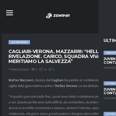
ULTI
ULTIME NEWS
CAGLIARI-VERONA, MAZZARRI: “HELLAS
MERCA
RIVELAZIONE. CARICO, SQUADRA VIVA,
JUVEN
MERITIAMO LA SALVEZZA”
CONTA
9 AGOSTO
2
14
0
7 MAGGIO 2022
Walter Mazzarri
, tecnico del
Cagliari
ha parlato in conferenza alla
ULTIME
vigilia della gara interna contro l’
Hellas Verona
. Le sue dichiarazioni:
JUVEN
CONTA
“
A quattro giornate dalla fine, i punti sono dodici e dobbiamo pensare
9 AGOSTO
a noi. Queste partite sono tutte difficili, da combattere, da lottare. Ci
brucia la sconfitta immeritata a Genova, domani il Verona, squadra
rivelazione, che gioca senza grandi patemi e bisogna stare attenti,
ULTIME