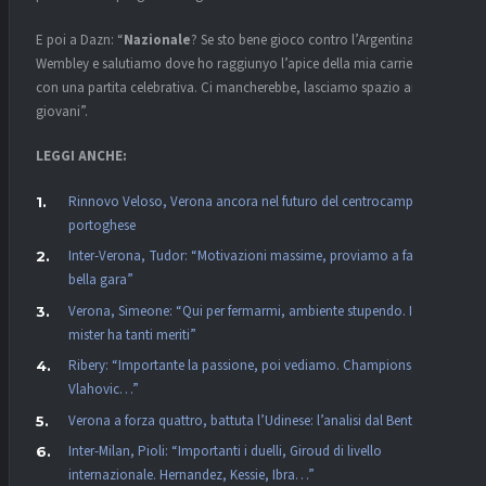
E poi a Dazn: “
Nazionale
? Se sto bene gioco contro l’Argentina a
Wembley e salutiamo dove ho raggiunyo l’apice della mia carriera,
con una partita celebrativa. Ci mancherebbe, lasciamo spazio ai
giovani”.
LEGGI ANCHE:
Rinnovo Veloso, Verona ancora nel futuro del centrocampista
portoghese
Inter-Verona, Tudor: “Motivazioni massime, proviamo a fare una
bella gara”
Verona, Simeone: “Qui per fermarmi, ambiente stupendo. Il
mister ha tanti meriti”
Ribery: “Importante la passione, poi vediamo. Champions,
Vlahovic…”
Verona a forza quattro, battuta l’Udinese: l’analisi dal Bentegodi
Inter-Milan, Pioli: “Importanti i duelli, Giroud di livello
internazionale. Hernandez, Kessie, Ibra…”