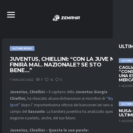
ULTI
ULTIME NEWS
JUVENTUS, CHIELLINI: “CON LA JUVE NON
ULTIME
FINIRÀ MAI.. NAZIONALE? SE STO
CAGLIA
BENE…”
“CONS
UNA E
MERC
3
16
0
7 MAGGIO 2022
7 AGOSTO
Juventus, Chiellini –
Il capitano della
Juventus Giorgio
Chiellini,
ha rilasciato alcune dichiarazioni ai microfoni di “
Sky
Sport
” dopo l’ importantissima vittoria dei bianconeri ieri sera sul
ULTIME
NUSA-
campo del
Sassuolo
. La bandiera juventina ha analizzato questa
ULTIM
stagione e parlato, anche, del suo futuro.
7 AGOSTO
Juventus, Chiellini – Queste le sue parole: