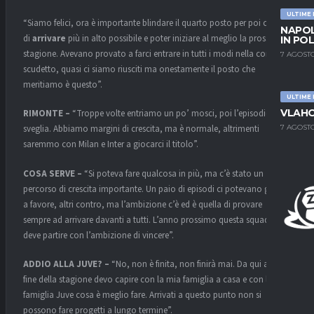
ULTIME
“Siamo felici, ora è importante blindare il quarto posto per poi cercare
NAPOL
di
arrivare
più in alto possibile e poter iniziare al meglio la prossima
IN PO
stagione. Avevano provato a farci entrare in tutti i modi nella corsa
7 AGOSTO
scudetto, quasi ci siamo riusciti ma onestamente il posto che
meritiamo è questo”.
ULTIME
VLAHO
RIMONTE –
“Troppe volte entriamo un po’ mosci, poi l’episodio ci
7 AGOSTO
sveglia. Abbiamo margini di crescita, ma è normale, altrimenti
saremmo con Milan e Inter a giocarci il titolo”.
COSA SERVE –
“Si poteva fare qualcosa in più, ma c’è stato un
percorso di crescita importante. Un paio di episodi ci potevano girare
a favore, altri contro, ma l’ambizione c’è ed è quella di provare
sempre ad arrivare davanti a tutti. L’anno prossimo questa squadra
deve partire con l’ambizione di vincere”.
ADDIO ALLA JUVE? –
“No, non è finita, non finirà mai. Da qui alla
fine della stagione devo capire con la mia famiglia a casa e con la mia
famiglia Juve cosa è meglio fare. Arrivati a questo punto non si
possono fare progetti a lungo termine”.