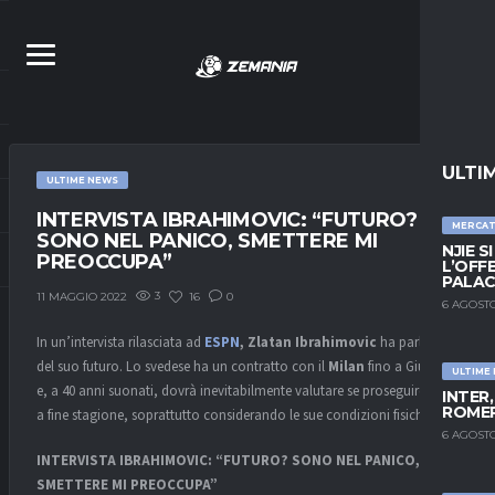
ULTI
ULTIME NEWS
INTERVISTA IBRAHIMOVIC: “FUTURO?
MERCA
SONO NEL PANICO, SMETTERE MI
NJIE S
PREOCCUPA”
L’OFF
PALAC
3
16
0
11 MAGGIO 2022
6 AGOSTO
In un’intervista rilasciata ad
ESPN
, Zlatan Ibrahimovic
ha parlato
del suo futuro. Lo svedese ha un contratto con il
Milan
fino a Giugno
ULTIME
e, a 40 anni suonati, dovrà inevitabilmente valutare se proseguire o no
INTER
ROMER
a fine stagione, soprattutto considerando le sue condizioni fisiche.
6 AGOSTO
INTERVISTA IBRAHIMOVIC: “FUTURO? SONO NEL PANICO,
SMETTERE MI PREOCCUPA”