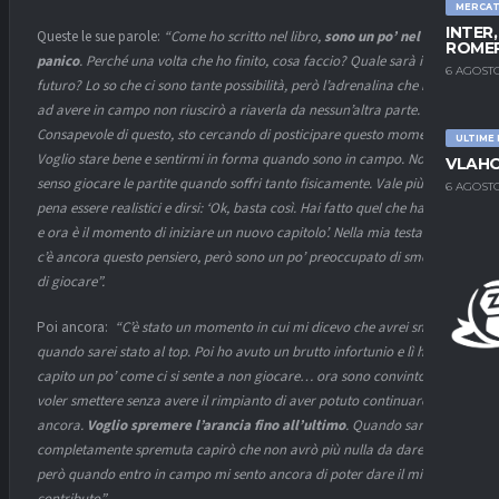
MERCA
INTER
Queste le sue parole:
“Come ho scritto nel libro,
sono un po’ nel
ROMER
panico
. Perché una volta che ho finito, cosa faccio? Quale sarà il mio
6 AGOSTO
futuro? Lo so che ci sono tante possibilità, però l’adrenalina che riesco
ad avere in campo non riuscirò a riaverla da nessun’altra parte.
Consapevole di questo, sto cercando di posticipare questo momento.
ULTIME
Voglio stare bene e sentirmi in forma quando sono in campo. Non ha
VLAHO
senso giocare le partite quando soffri tanto fisicamente. Vale più la
6 AGOSTO
pena essere realistici e dirsi: ‘Ok, basta così. Hai fatto quel che hai fatto
e ora è il momento di iniziare un nuovo capitolo’. Nella mia testa non
c’è ancora questo pensiero, però sono un po’ preoccupato di smettere
di giocare”.
Poi ancora:
“C’è stato un momento in cui mi dicevo che avrei smesso
quando sarei stato al top. Poi ho avuto un brutto infortunio e lì ho
capito un po’ come ci si sente a non giocare… ora sono convinto di
voler smettere senza avere il rimpianto di aver potuto continuare
ancora.
Voglio spremere l’arancia fino all’ultimo
. Quando sarà
completamente spremuta capirò che non avrò più nulla da dare. Ora
però quando entro in campo mi sento ancora di poter dare il mio