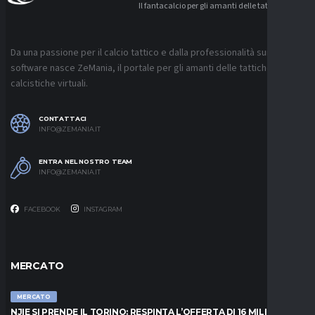
Il fantacalcio per gli amanti delle tattiche
Da una passione per il calcio tattico e dalla professionalità sui
software nasce ZeMania, il portale per gli amanti delle tattiche
calcistiche virtuali.
CONTATTACI
INFO@ZEMANIA.IT
ENTRA NEL NOSTRO TEAM
INFO@ZEMANIA.IT
FACEBOOK
INSTAGRAM
MERCATO
MERCATO
NJIE SI PRENDE IL TORINO: RESPINTA L’OFFERTA DI 16 MILIONI DAL