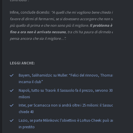
contributo”.
Infine, conclude dicendo:
“A quelli che mi vogliono bene chiedo il
favore di dirmi di fermarmi, se si dovessero accorgere che non sono
più quello di prima e che non sono più il migliore.
Il problema è che
fino a ora non è arrivato nessuno
, tra chi ha paura di dirmelo e chi
pensa ancora che sia il migliore…”.
LEGGI ANCHE:
Bayern, Salihamidzic su Muller: “Felici del rinnovo, Thomas
incarna il club”
Napoli, tutto su Traorè. Il Sassuolo fa il prezzo, servono 30
milioni
Inter, per Scamacca non si andrà oltre i 25 milioni: il Sassuolo ne
chiede 40
Lazio, se parte Milinkovic l’obiettivo è Loftus-Cheek: può arrivare
in prestito