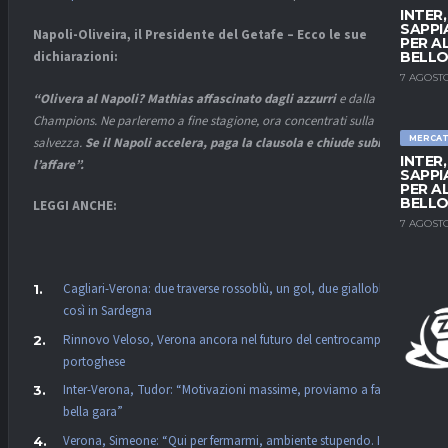
INTER
SAPPI
Napoli-Oliveira, il Presidente del Getafe – Ecco le sue
PER A
BELLO
dichiarazioni:
7 AGOSTO
“Olivera al Napoli? Mathias affascinato dagli azzurri
e dalla
Champions. Ne parleremo a fine stagione, ora concentrati sulla
MERCA
salvezza.
Se il Napoli accelera, paga la clausola e chiude subito
INTER
l’affare”.
SAPPI
PER A
BELLO
LEGGI ANCHE:
7 AGOSTO
Cagliari-Verona: due traverse rossoblù, un gol, due gialloblù:
così in Sardegna
Rinnovo Veloso, Verona ancora nel futuro del centrocampista
portoghese
Inter-Verona, Tudor: “Motivazioni massime, proviamo a fare una
bella gara”
Verona, Simeone: “Qui per fermarmi, ambiente stupendo. Il