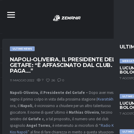
ULTI
ULTIME NEWS
NAPOLI-OLIVEIRA, IL PRESIDENTE DEL
MERCA
GETAFE: “È AFFASCINATO DAL CLUB. SE
LUCUM
PAGA…”
BOLOG
7 AGOSTO
7
26
0
11 MAGGIO 2022
Napoli-Oliveira, il Presidente del Getafe –
Dopo aver messo a
ULTIME
segno il primo colpo in vista della prossima stagione (
Kvaratskhelia
)
LUCUM
ora, il
Napoli
, è vicinissimo a chiudere per un altro talentuoso
BOLOG
giocatore. Il nome di quest’ultimo è
Mathias Oliveira
, terzino
7 AGOSTO
sinistro del
Getafe
e, a tal proposito, il numero uno del club
spagnolo
Angel Torres
, è intervenuto ai microfoni di “
Radio Kiss
Kiss Napoli
” al fine di fare chiarezza in merito a questa situazione.
ULTIME