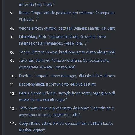
mister ha tanti meriti”
Ribery: “Importante la passione, poi vediamo. Champions,
Vlahovic…”
Verona a forza quattro, battuta l’Udinese: l’analisi dal Bentegodi
Inter-Milan, Pioli: “Importanti i duelli, Giroud di livello
internazionale. Hernandez, Kessie, Ibra…”
Torino, Bremer rinnova: brasiliano grato al mondo granata
Juventus, Vlahovic: “Grazie Fiorentina. Qui scelta facile,
combattere, vincere, non mollare”
Everton, Lampard nuovo manager, ufficiale. Info e prime parole
Napoli-Spalletti, il comunicato del club azzurro
Inter, Caicedo ufficiale: “Inzaghi importante, orgoglioso di
essere il primo ecuadoregno”
Tottenham, Kane impressionato da Conte: “Approfittiamo di
avere uno come lui, esigente in tutto”
Coppa Italia, ottavi: brivido e pazza Inter, c’è Milan-Lazio.
Risultati e quarti