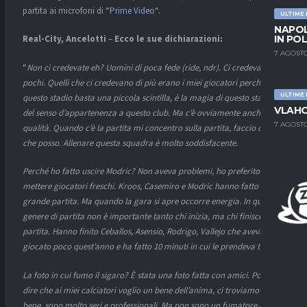
partita ai microfoni di “
Prime Video
“.
ULTIME
NAPOL
IN PO
Real-City, Ancelotti
–
Ecco le sue dichiarazioni:
7 AGOSTO
“
Non ci credevate eh? Uomini di poca fede (ride, ndr). Ci credevano in
pochi. Quelli che ci credevano di più erano i miei giocatori perché in
ULTIME
questo stadio basta una piccola scintilla, è la magia di questo stadio,
VLAHO
del senso d’appartenenza a questo club. Ma c’è ovviamente anche la
7 AGOSTO
qualità. Quando c’è la partita mi concentro sulla partita, faccio quello
che posso. Allenare questa squadra è molto soddisfacente.
Perché ho fatto uscire Modric? Non aveva problemi, ho preferito
mettere giocatori freschi. Kroos, Casemiro e Modric hanno fatto una
grande partita. Ma quando la gara si apre occorre energia. In questo
genere di partita non è importante tanto chi inizia, ma chi finisce la
partita. Hanno finito Ceballos, Asensio, Rodrigo, Vallejo che aveva
giocato poco quest’anno e ha fatto 10 minuti in cui le prendeva tutte
La foto in cui fumo il sigaro? È stata una foto fatta con amici. Posso
dire che ai miei calciatori voglio un bene dell’anima, ci troviamo molto
bene, sono molto seri e professionali. Ma non sono un fumatore di