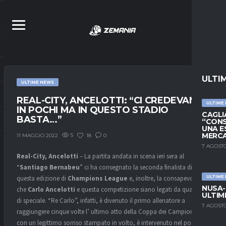
ULTI
ULTIME NEWS
REAL-CITY, ANCELOTTI: “CI CREDEVANO
ULTIME
IN POCHI MA IN QUESTO STADIO
CAGLIA
BASTA…”
“CONS
UNA E
MERC
5
18
0
11 MAGGIO 2022
7 AGOSTO
Real-City, Ancelotti
– La partita andata in scena ieri sera al
“
Santiago Bernabeu
” ci ha consegnato la seconda finalista di
questa edizione di
Champions League
e, inoltre, la consapevolezza
ULTIME
NUSA-
che
Carlo Ancelotti
e questa competizione siano legati da qualcosa
ULTIM
di speciale. “Re Carlo”, infatti, è divenuto il primo allenatore a
7 AGOSTO
raggiungere cinque volte l’ ultimo atto della Coppa dei Campioni e,
con un legittimo sorriso stampato in volto, è intervenuto nel post