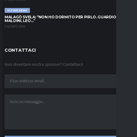
ULTIME NEWS
MALAGÒ SVELA: “NON HO DORMITO PER PIRLO. GUARDIOLA,
MALDINI, LEO…”
9 AGOSTO 2026
CONTATTACI
Vuoi diventare nostro sponsor? Contattaci!