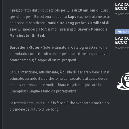
LAZIO
ECCO 
Il prezzo fatto dal club spagnolo per lui è di
20 milioni di Euro
, cifra
9 AGOSTO
spendibile per il Barcellona in quanto
Laporta
, nelle ultime settimane,
ha deciso di sacrificare
Frankie De Jong
per ben
70 milioni di Euro
e per lui sarebbe già fortissimo il pressing di
Bayern Monaco
e
MERCA
Manchester United
.
LAZIO
ECCO 
Barcellona-Soler –
Soler è stimato in Catalogna e
Xavi
lo ha
9 AGOSTO
individuato come il profilo ideale per alzare il livello qualitativo di un
centrocampo già zeppo di ottimi prospetti.
La sua intenzione, attualmente, è quella di lasciare Valencia in modo
ottimale, essendo il club che lo ha consacrato e al quale deve molto
ma la sua ambizione è molto chiara e legittima: giocare la
Champions League e farlo da protagonista.
La trattativa tra i due club è in fase più che avanzata e molto potrebbe
dipendere dal futuro di De Jong.