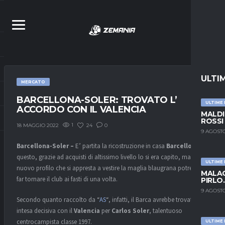
ULTI
MERCATO
BARCELLONA-SOLER: TROVATO L’
ULTIME
ACCORDO CON IL VALENCIA
MALDI
ROSSI
1
24
0
18 MAGGIO 2022
9 AGOSTO
Barcellona-Soler –
E’ partita la ricostruzione in casa
Barcellona
e
questo, grazie ad acquisti di altissimo livello lo si era capito, ma il
ULTIME
nuovo profilo che si appresta a vestire la maglia blaugrana potrebbe
MALAG
far tornare il club ai fasti di una volta.
PIRLO
9 AGOSTO
Secondo quanto raccolto da “
AS
“, infatti, il Barca avrebbe trovato l’
intesa decisiva con il
Valencia
per
Carlos Soler
, talentuoso
centrocampista classe 1997.
ULTIME