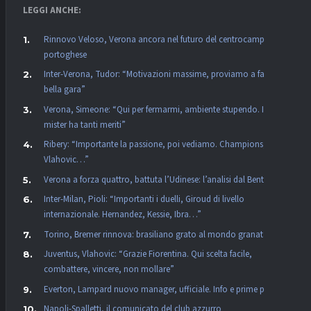
LEGGI ANCHE:
Rinnovo Veloso, Verona ancora nel futuro del centrocampista
portoghese
Inter-Verona, Tudor: “Motivazioni massime, proviamo a fare una
bella gara”
Verona, Simeone: “Qui per fermarmi, ambiente stupendo. Il
mister ha tanti meriti”
Ribery: “Importante la passione, poi vediamo. Champions,
Vlahovic…”
Verona a forza quattro, battuta l’Udinese: l’analisi dal Bentegodi
Inter-Milan, Pioli: “Importanti i duelli, Giroud di livello
internazionale. Hernandez, Kessie, Ibra…”
Torino, Bremer rinnova: brasiliano grato al mondo granata
Juventus, Vlahovic: “Grazie Fiorentina. Qui scelta facile,
combattere, vincere, non mollare”
Everton, Lampard nuovo manager, ufficiale. Info e prime parole
Napoli-Spalletti, il comunicato del club azzurro