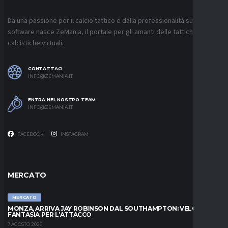
Da una passione per il calcio tattico e dalla professionalità sui
software nasce ZeMania, il portale per gli amanti delle tattiche
calcistiche virtuali.
CONTATTACI
INFO@ZEMANIA.IT
ENTRA NEL NOSTRO TEAM
INFO@ZEMANIA.IT
FACEBOOK
INSTAGRAM
MERCATO
MERCATO
MONZA, ARRIVA JAY ROBINSON DAL SOUTHAMPTON: VELOCITÀ E
FANTASIA PER L’ATTACCO
7 AGOSTO 2026