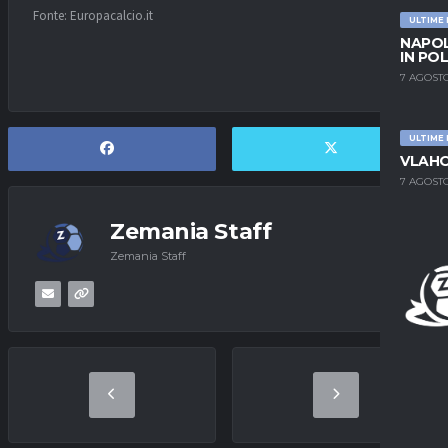
Fonte: Europacalcio.it
ULTIME
NAPOL
IN PO
7 AGOSTO
ULTIME
VLAHO
7 AGOSTO
Zemania Staff
Zemania Staff