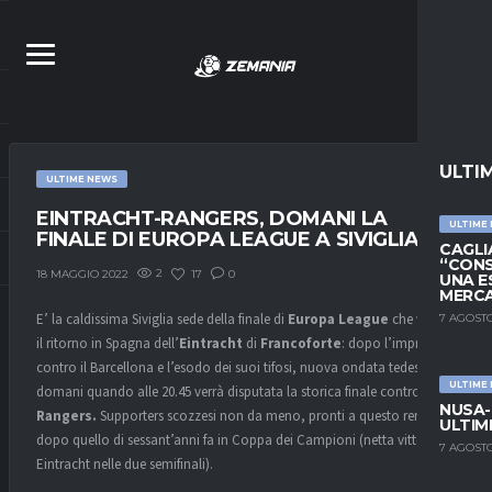
ULTI
ULTIME NEWS
EINTRACHT-RANGERS, DOMANI LA
ULTIME
FINALE DI EUROPA LEAGUE A SIVIGLIA
CAGLIA
“CONS
2
17
0
18 MAGGIO 2022
UNA E
MERC
E’ la caldissima Siviglia sede della finale di
Europa League
che vedrà
7 AGOSTO
il ritorno in Spagna dell’
Eintracht
di
Francoforte
: dopo l’impresa
contro il Barcellona e l’esodo dei suoi tifosi, nuova ondata tedesca per
ULTIME
domani quando alle 20.45 verrà disputata la storica finale contro i
NUSA-
Rangers.
Supporters scozzesi non da meno, pronti a questo rematch
ULTIM
dopo quello di sessant’anni fa in Coppa dei Campioni (netta vittoria
7 AGOSTO
Eintracht nelle due semifinali).