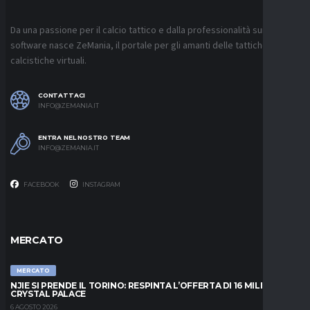
Da una passione per il calcio tattico e dalla professionalità sui
software nasce ZeMania, il portale per gli amanti delle tattiche
calcistiche virtuali.
CONTATTACI
INFO@ZEMANIA.IT
ENTRA NEL NOSTRO TEAM
INFO@ZEMANIA.IT
FACEBOOK
INSTAGRAM
MERCATO
MERCATO
NJIE SI PRENDE IL TORINO: RESPINTA L’OFFERTA DI 16 MILIONI DAL
CRYSTAL PALACE
6 AGOSTO 2026