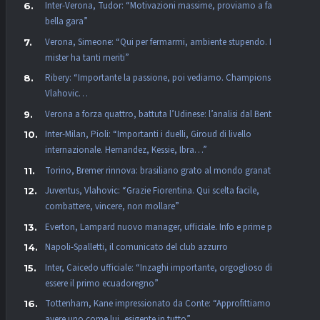
Inter-Verona, Tudor: “Motivazioni massime, proviamo a fare una
bella gara”
Verona, Simeone: “Qui per fermarmi, ambiente stupendo. Il
mister ha tanti meriti”
Ribery: “Importante la passione, poi vediamo. Champions,
Vlahovic…
Verona a forza quattro, battuta l’Udinese: l’analisi dal Bentegodi
Inter-Milan, Pioli: “Importanti i duelli, Giroud di livello
internazionale. Hernandez, Kessie, Ibra…”
Torino, Bremer rinnova: brasiliano grato al mondo granata
Juventus, Vlahovic: “Grazie Fiorentina. Qui scelta facile,
combattere, vincere, non mollare”
Everton, Lampard nuovo manager, ufficiale. Info e prime parole
Napoli-Spalletti, il comunicato del club azzurro
Inter, Caicedo ufficiale: “Inzaghi importante, orgoglioso di
essere il primo ecuadoregno”
Tottenham, Kane impressionato da Conte: “Approfittiamo di
avere uno come lui, esigente in tutto”