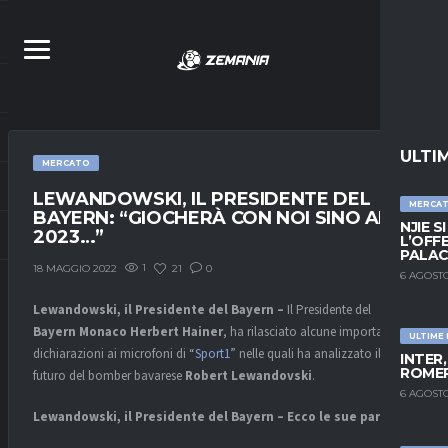
ULTI
MERCATO
LEWANDOWSKI, IL PRESIDENTE DEL
MERCA
BAYERN: “GIOCHERÀ CON NOI SINO AL
NJIE S
2023…”
L’OFF
PALAC
1
21
0
18 MAGGIO 2022
6 AGOSTO
Lewandowski, il Presidente del Bayern –
Il Presidente del
Bayern Monaco Herbert Hainer
, ha rilasciato alcune importanti
ULTIME
dichiarazioni ai microfoni di “
Sport1
” nelle quali ha analizzato il
INTER
ROMER
futuro del bomber bavarese
Robert Lewandovski
.
6 AGOSTO
Lewandowski, il Presidente del Bayern – Ecco le sue parole: