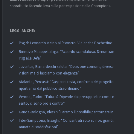
soprattutto facendo leva sulla partecipazione alla Champions.
LEGGI ANCHE:
Psg ds Leonardo vicino all’esonero. Via anche Pochettino
Rinnovo Mbappè LaLiga: “Accordo scandaloso. Denunciamo il
Psg alla Uefa”
Juventus, Bernardeschi saluta: “Decisione comune, diverse
visioni ma ci lasciamo con eleganza”
Atalanta, Percassi: “Gasperini resta, conferma del progetto e
ripartiamo dal pubblico straordinario”
Verona, Tudor: “Futuro? Dipende dai presupposti e come mi
sento, ci sono pro e contro”
Genoa-Bologna, Blessin:”Faremo il possibile per tornare in A”
Inter-Sampdoria, Inzaghi: “Concentrati solo su noi, grandissima
annata di soddisfazioni”