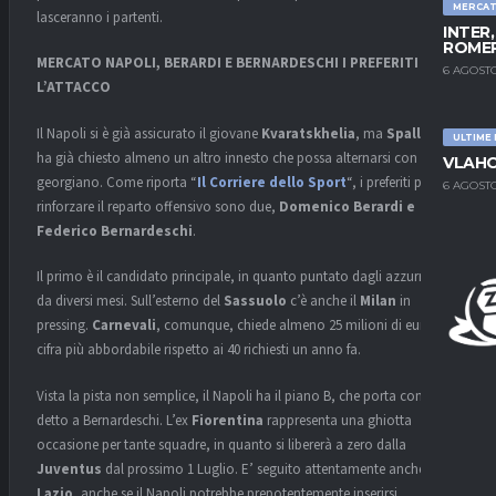
MERCA
lasceranno i partenti.
INTER
ROMER
MERCATO NAPOLI, BERARDI E BERNARDESCHI I PREFERITI PER
6 AGOSTO
L’ATTACCO
Il Napoli si è già assicurato il giovane
Kvaratskhelia
, ma
Spalletti
ULTIME
ha già chiesto almeno un altro innesto che possa alternarsi con il
VLAHO
georgiano. Come riporta “
Il Corriere dello Sport
“, i preferiti per
6 AGOSTO
rinforzare il reparto offensivo sono due,
Domenico Berardi e
Federico Bernardeschi
.
Il primo è il candidato principale, in quanto puntato dagli azzurri già
da diversi mesi. Sull’esterno del
Sassuolo
c’è anche il
Milan
in
pressing.
Carnevali
, comunque, chiede almeno 25 milioni di euro,
cifra più abbordabile rispetto ai 40 richiesti un anno fa.
Vista la pista non semplice, il Napoli ha il piano B, che porta come
detto a Bernardeschi. L’ex
Fiorentina
rappresenta una ghiotta
occasione per tante squadre, in quanto si libererà a zero dalla
Juventus
dal prossimo 1 Luglio. E’ seguito attentamente anche dalla
Lazio
, anche se il Napoli potrebbe prepotentemente inserirsi,