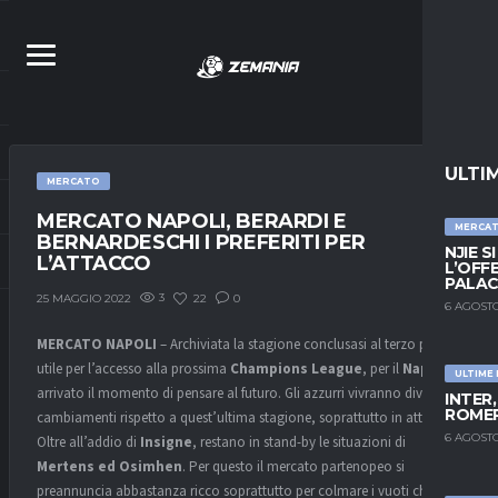
ULTI
MERCATO
MERCATO NAPOLI, BERARDI E
MERCA
BERNARDESCHI I PREFERITI PER
NJIE S
L’ATTACCO
L’OFF
PALAC
3
22
0
25 MAGGIO 2022
6 AGOSTO
MERCATO NAPOLI
– Archiviata la stagione conclusasi al terzo posto,
utile per l’accesso alla prossima
Champions League
, per il
Napoli
è
ULTIME
arrivato il momento di pensare al futuro. Gli azzurri vivranno diversi
INTER
ROMER
cambiamenti rispetto a quest’ultima stagione, soprattutto in attacco.
6 AGOSTO
Oltre all’addio di
Insigne
, restano in stand-by le situazioni di
Mertens ed Osimhen
. Per questo il mercato partenopeo si
preannuncia abbastanza ricco soprattutto per colmare i vuoti che