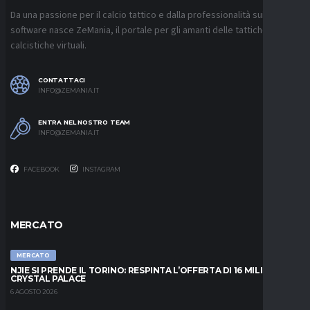
Da una passione per il calcio tattico e dalla professionalità sui
software nasce ZeMania, il portale per gli amanti delle tattiche
calcistiche virtuali.
CONTATTACI
INFO@ZEMANIA.IT
ENTRA NEL NOSTRO TEAM
INFO@ZEMANIA.IT
FACEBOOK
INSTAGRAM
MERCATO
MERCATO
NJIE SI PRENDE IL TORINO: RESPINTA L’OFFERTA DI 16 MILIONI DAL
CRYSTAL PALACE
6 AGOSTO 2026