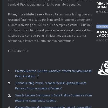
REAL 
banda di Pioli raggiungesse il tanto sognato traguardo.
GUARD
8 AGOSTO
Milan, incredibile Leao –
Una volta terminata la stagione, inoltre, i
rossoneri faranno di tutto per blindare il fenomeno portoghese, in
quanto il pressing del
PSG
su di lui è sempre costante. Il club milanese
ULTIME
non ha alcuna intenzione di privarsi del suo gioiello e farà di tutto per
JUVEN
L’ACC
respingere la corte dei parigini iniziando, già dalla prossima
8 AGOSTO
settimana, a lavorare sul suo rinnovo contrattuale.
LEGGI ANCHE:
Premio Bearzot, De Zerbi vincitore: “Vorrei chiudere una ferita.
Pioli, Ancelotti…”
Juventus-Inter, Perisic: “Leader facile in questa squadra.
Rinnovo? Non si aspetta all’ultimo”
Serie B, Lecce e Cremonese in Serie A: sfida Cosenza e Vicenza per
restare nel campionato cadetto
Cagliari-Verona: due traverse rossoblù, un gol, due gialloblù: