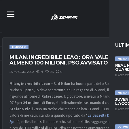
ULTI
MERCATO
MILAN, INCREDIBILE LEAO: ORA VALE
MERCA
ALMENO 100 MILIONI. PSG AVVISATO
REAL 
GUARD
4
25
0
25 MAGGIO 2022
8 AGOSTO
Milan, incredibile Leao –
Se il
Milan
ha buona parte dello Scudetto
cucito sul petto, lo deve soprattutto ad un ragazzo di 22 anni, il quale
MERCA
risponde al nome di
Rafael Leao
. Il giocatore, arrivato a Milano nel
JUVEN
2019 per
24 milioni di Euro
, sta letteralmente trascinando il club di
L’ACC
Stefano Pioli
verso un trofeo che manca da ben 11 anni. Il suo
8 AGOSTO
valore di mercato, stando a quanto riportato da “
La Gazzetta Dello
Sport
“, nelle ultime settimane è schizzato alle stelle, raggiungendo il
ULTIME
picco dei
100 milioni di Euro
, cifra che potrebbe aumentare se la