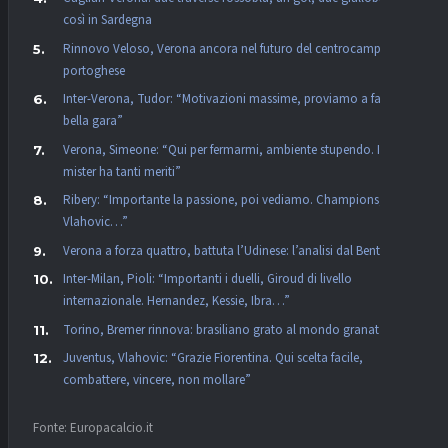
così in Sardegna
Rinnovo Veloso, Verona ancora nel futuro del centrocampista
portoghese
Inter-Verona, Tudor: “Motivazioni massime, proviamo a fare una
bella gara”
Verona, Simeone: “Qui per fermarmi, ambiente stupendo. Il
mister ha tanti meriti”
Ribery: “Importante la passione, poi vediamo. Champions,
Vlahovic…”
Verona a forza quattro, battuta l’Udinese: l’analisi dal Bentegodi
Inter-Milan, Pioli: “Importanti i duelli, Giroud di livello
internazionale. Hernandez, Kessie, Ibra…”
Torino, Bremer rinnova: brasiliano grato al mondo granata
Juventus, Vlahovic: “Grazie Fiorentina. Qui scelta facile,
combattere, vincere, non mollare”
Fonte: Europacalcio.it