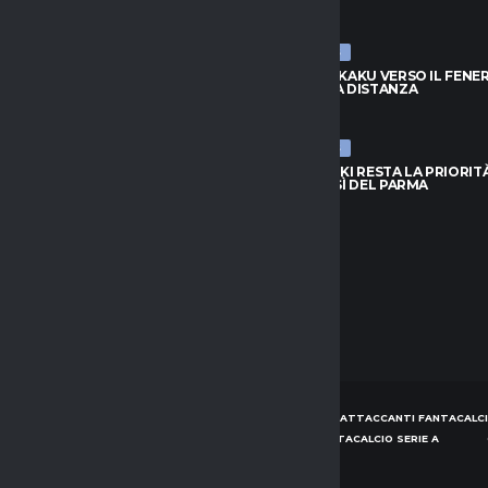
026
9 AGOSTO 2026
ULTIME NEWS
 LUKAKU VERSO IL FENERBAHCE:
NAPOLI, LUKAKU VERSO IL FENE
ORA DISTANZA
C’È ANCORA DISTANZA
026
9 AGOSTO 2026
ULTIME NEWS
ZUKI RESTA LA PRIORITÀ: IL PSG
JUVE, SUZUKI RESTA LA PRIORITÀ
L SÌ DEL PARMA
NON HA IL SÌ DEL PARMA
026
9 AGOSTO 2026
HOME
NEWS
CONSIGLI ATTACCANTI FANTACALCI
CONSIGLI DIFENSORI FANTACALCIO SERIE A