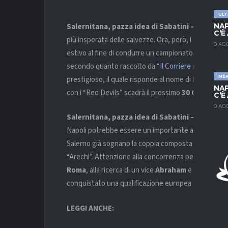
ULT
Salernitana, pazza idea di Sabatini –
Una stagio
NAP
C’È
più insperata delle salvezze. Ora, però, i campani 
9 AG
estivo al fine di condurre un campionato molto più 
secondo quanto raccolto da “
Il Corriere dello Sport
ME
prestigioso, il quale risponde al nome di
Edinson C
NAP
con i “Red Devils” scadrà il prossimo
30 Giugno
.
C’È
9 AG
Salernitana, pazza idea di Sabatini –
L’ ingaggi
Napoli potrebbe essere un importante alleata dei gran
Salerno già sognano la coppia composta da Cavani 
“Arechi”. Attenzione alla concorrenza però, in quan
Roma
, alla ricerca di un vice
Abraham
e la
Fiorent
conquistato una qualificazione europea che mancav
LEGGI ANCHE: