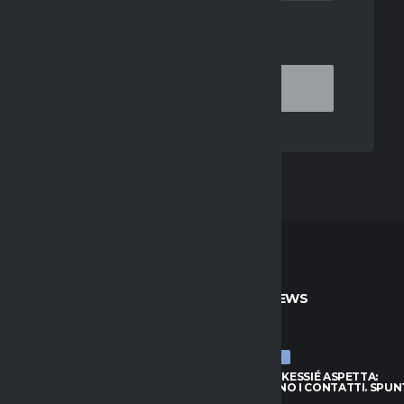
OR THE NEXT TIME I COMMENT.
TO
ULTIME NEWS
ULTIME NEWS
S, KESSIÉ ASPETTA:
JUVENTUS, KESSIÉ ASPETTA:
ANO I CONTATTI. SPUNTA
CONTINUANO I CONTATTI. SPUN
I
FRATTESI