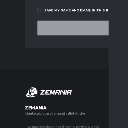
SAVE MY NAME AND EMAIL IN THIS BROWSER F
MERCA
ZEMANIA
Il fantacalcio per gli amanti delle tattiche
MERCATO
JUVENTU
CONTINU
FRATTES
Da una passione per il calcio tattico e dalla