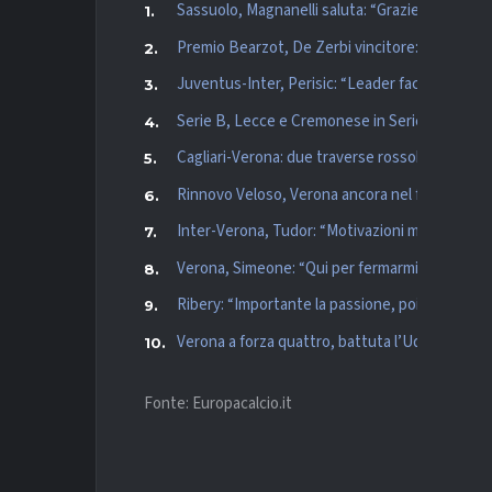
Sassuolo, Magnanelli saluta: “Grazie per questo
Premio Bearzot, De Zerbi vincitore: “Vorrei chi
Juventus-Inter, Perisic: “Leader facile in ques
Serie B, Lecce e Cremonese in Serie A: sfida 
Cagliari-Verona: due traverse rossoblù, un gol,
Rinnovo Veloso, Verona ancora nel futuro de
Inter-Verona, Tudor: “Motivazioni massime, pro
Verona, Simeone: “Qui per fermarmi, ambiente s
Ribery: “Importante la passione, poi vediamo.
Verona a forza quattro, battuta l’Udinese: l’an
Fonte: Europacalcio.it