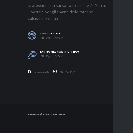
9 AGOSTO 2
professionalità sui software nasce ZeMania,
il portale per gli amanti delle tattiche
MERCATO
calcistiche virtuali.
NAPOLI,
C’È ANC
9 AGOSTO 2
CONTATTACI
INFO@ZEMANIA.IT
MERCATO
JUVE, SU
NON HA I
ENTRA NEL NOSTRO TEAM
9 AGOSTO 2
INFO@ZEMANIA.IT
FACEBOOK
INSTAGRAM
ZEMANIA © MEETLAB 2021