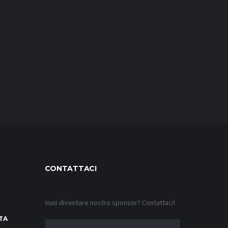
CONTATTACI
Vuoi diventare nostro sponsor? Contattaci!
TA