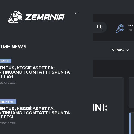
ENT
INF
TIME NEWS
HOME
BEST OF WEEK
NEWS
RCATO
ENTUS, KESSIÉ ASPETTA:
TINUANO I CONTATTI. SPUNTA
TTESI
OSTO 2026
IME NEWS
ZA IDEA DI SABATINI:
ENTUS, KESSIÉ ASPETTA:
TINUANO I CONTATTI. SPUNTA
GLIONO CAVANI
TTESI
OSTO 2026