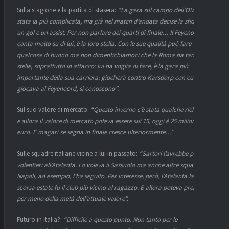
Sulla stagione e la partita di stasera:
“La gara sul campo dell’OM è
stata la più complicata, ma già nel match d’andata decise la sfida con
un gol e un assist. Per non parlare dei quarti di finale… Il Feyenoord
conta molto su di lui, è la loro stella. Con le sue qualità può fare
qualcosa di buono ma non dimentichiamoci che la Roma ha tante
stelle, soprattutto in attacco: lui ha voglia di fare, è la gara più
importante della sua carriera: giocherà contro Karsdorp con cui
giocava al Feyenoord, si conoscono”.
Sul suo valore di mercato:
“Questo inverno c’è stata qualche richiesta
e allora il valore di mercato poteva essere sui 15, oggi è 25 milioni di
euro. E magari se segna in finale cresce ulteriormente…”
Sulle squadre italiane vicine a lui in passato:
“Sartori l’avrebbe portato
volentieri all’Atalanta. Lo voleva il Sassuolo ma anche altre squadre: il
Napoli, ad esempio, l’ha seguito. Per interesse, però, l’Atalanta la
scorsa estate fu il club più vicino al ragazzo. E allora poteva prenderlo
per meno della metà dell’attuale valore”.
Futuro in Italia?:
“Difficile a questo punto. Non tanto per le