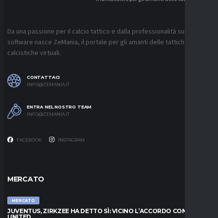
Da una passione per il calcio tattico e dalla professionalità sui
software nasce ZeMania, il portale per gli amanti delle tattiche
calcistiche virtuali.
CONTATTACI
INFO@ZEMANIA.IT
ENTRA NEL NOSTRO TEAM
INFO@ZEMANIA.IT
FACEBOOK
INSTAGRAM
MERCATO
MERCATO
JUVENTUS, ZIRKZEE HA DETTO SÌ: VICINO L’ACCORDO CON LO
UNITED