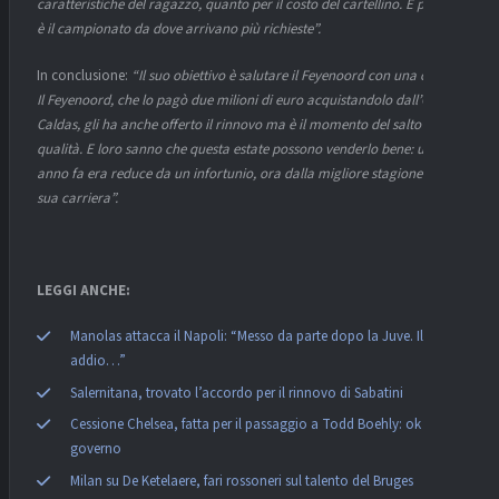
caratteristiche del ragazzo, quanto per il costo del cartellino. E poi non
è il campionato da dove arrivano più richieste”.
In conclusione:
“Il suo obiettivo è salutare il Feyenoord con una coppa.
Il Feyenoord, che lo pagò due milioni di euro acquistandolo dall’Once
Caldas, gli ha anche offerto il rinnovo ma è il momento del salto di
qualità. E loro sanno che questa estate possono venderlo bene: un
anno fa era reduce da un infortunio, ora dalla migliore stagione della
sua carriera”.
LEGGI ANCHE:
Manolas attacca il Napoli: “Messo da parte dopo la Juve. Il mio
addio…”
Salernitana, trovato l’accordo per il rinnovo di Sabatini
Cessione Chelsea, fatta per il passaggio a Todd Boehly: ok del
governo
Milan su De Ketelaere, fari rossoneri sul talento del Bruges