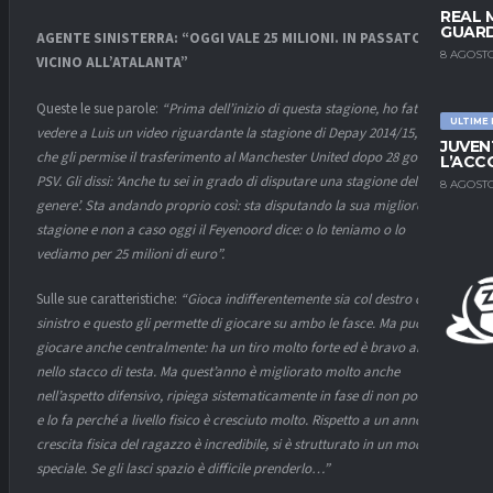
REAL 
GUARD
AGENTE SINISTERRA: “OGGI VALE 25 MILIONI. IN PASSATO FU
8 AGOSTO
VICINO ALL’ATALANTA”
Queste le sue parole:
“Prima dell’inizio di questa stagione, ho fatto
ULTIME
vedere a Luis un video riguardante la stagione di Depay 2014/15, quella
JUVEN
che gli permise il trasferimento al Manchester United dopo 28 gol al
L’ACC
PSV. Gli dissi: ‘Anche tu sei in grado di disputare una stagione del
8 AGOSTO
genere’. Sta andando proprio così: sta disputando la sua migliore
stagione e non a caso oggi il Feyenoord dice: o lo teniamo o lo
vediamo per 25 milioni di euro”.
Sulle sue caratteristiche:
“Gioca indifferentemente sia col destro che col
sinistro e questo gli permette di giocare su ambo le fasce. Ma può
giocare anche centralmente: ha un tiro molto forte ed è bravo anche
nello stacco di testa. Ma quest’anno è migliorato molto anche
nell’aspetto difensivo, ripiega sistematicamente in fase di non possesso
e lo fa perché a livello fisico è cresciuto molto. Rispetto a un anno fa, la
crescita fisica del ragazzo è incredibile, si è strutturato in un modo
speciale. Se gli lasci spazio è difficile prenderlo…”