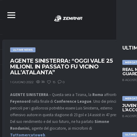
ULTI
ULTIME NEWS
AGENTE SINISTERRA: “OGGI VALE 25
MERCA
MILIONI. IN PASSATO FU VICINO
REAL 
ALL’ATALANTA”
GUARD
8 AGOSTO
38
15
0
1 GIUGNO 2022
AGENTE SINISTERRA
– Questa sera a Tirana, la
Roma
affronterà il
MERCA
Feyenoord
nella finale di
Conference League
. Uno dei principali
JUVEN
pericoli per i giallorossi potrebbe essere Luis Sinisterra, esterno
L’ACC
offensivo autore in questa stagione di 23 gol e 14 assist in 47 presenze.
8 AGOSTO
Del suo rendimento e del suo futuro, ne ha parlato
Simone
Rondanini,
agente del giocatore, ai microfoni di
Tuttomercatoweb
.
ULTIME