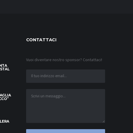
CONTATTACI
Vuoi diventare nostro sponsor? Contattaci!
INTA
YSTAL
MAGLIA
OCCO”
ELERA