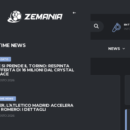
ENT
INF
TIME NEWS
HOME
BEST OF WEEK
NEWS
RCATO
E SI PRENDE IL TORINO: RESPINTA
FFERTA DI 16 MILIONI DAL CRYSTAL
LACE
OSTO 2026
IME NEWS
URINHO ANCORA
ER, L’ATLETICO MADRID ACCELERA
 ROMERO: I DETTAGLI
RO I RE DEL
OSTO 2026