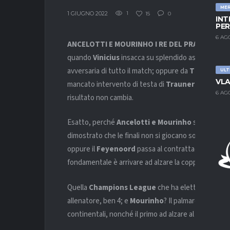
ME
1 GIUGNO 2022
1
15
0
INT
PER
6 AG
ANCELOTTI E MOURINHO I RE DEL PRAGMATISM
quando
Vinicius
insacca su splendido assist di
Val
avversaria di tutto il match; oppure da
Tirana
, qua
ULT
VLA
mancato intervento di testa di
Trauner
per insacca
6 AG
risultato non cambia.
Esatto, perché
Ancelotti e Mourinho
sono due al
dimostrato che le finali non si giocano solamente, m
oppure il
Feyenoord
passa al contrattacco nella ri
fondamentale è arrivare ad alzare la coppa.
Quella
Champions League
che ha eletto
Carlo A
allenatore, ben 4; e
Mourinho
? Il palmares del tec
continentali, nonché il primo ad alzare al cielo la n