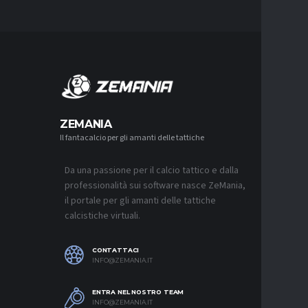
MERCA
ZEMANIA
Il fantacalcio per gli amanti delle tattiche
MERCATO
NJIE SI 
L’OFFERT
PALACE
Da una passione per il calcio tattico e dalla
6 AGOSTO 2
professionalità sui software nasce ZeMania,
il portale per gli amanti delle tattiche
MERCATO
calcistiche virtuali.
LEAO RI
DEL GAL
6 AGOSTO 2
CONTATTACI
INFO@ZEMANIA.IT
MERCATO
JASHARI,
“ADATTO
ENTRA NEL NOSTRO TEAM
MERCATO
INFO@ZEMANIA.IT