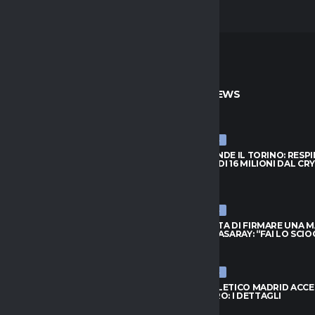
TO
ULTIME NEWS
ULTIME NEWS
PRENDE IL TORINO: RESPINTA
NJIE SI PRENDE IL TORINO: RESP
A DI 16 MILIONI DAL CRYSTAL
L’OFFERTA DI 16 MILIONI DAL CR
PALACE
026
6 AGOSTO 2026
ULTIME NEWS
FIUTA DI FIRMARE UNA MAGLIA
LEAO RIFIUTA DI FIRMARE UNA 
ATASARAY: “FAI LO SCIOCCO”
DEL GALATASARAY: “FAI LO SCI
026
6 AGOSTO 2026
ULTIME NEWS
 ORA IL RISCATTO; L’AGENTE:
INTER, L’ATLETICO MADRID ACC
 AL NUOVO MODULO.
PER ROMERO: I DETTAGLI
..”
6 AGOSTO 2026