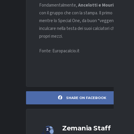
Fondamentalmente,
Ancelotti e Mourinho
hanno 
con il gruppo che con la stampa. Il primo attesta a
mentre lo Special One, da buon “veggente”, conosce 
inculcare nella testa dei suoi calciatori che quel d
propri mezzi.
Fonte: Europacalcio.it
SHARE ON FACEBOOK
Zemania Staff