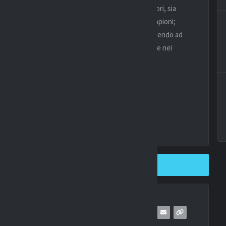
dimostrato di essere anche due ottimi comunicatori, sia
ncora una volta di essere un perfetto gestore di campioni;
in maniera certosina il valore della sua rosa, riuscendo ad
eterminato limite può essere superato, basta credere nei
SHARE ON TWITTER