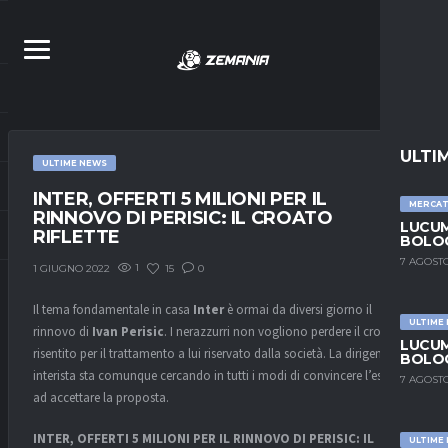
ULTI
ULTIME NEWS
INTER, OFFERTI 5 MILIONI PER IL
MERCA
RINNOVO DI PERISIC: IL CROATO
LUCUM
RIFLETTE
BOLOG
7 AGOSTO
1
15
0
1 GIUGNO 2022
Il tema fondamentale in casa
Inter
è ormai da diversi giorno il
ULTIME
rinnovo di
Ivan Perisic
. I nerazzurri non vogliono perdere il croato,
LUCUM
risentito per il trattamento a lui riservato dalla società. La dirigenza
BOLOG
interista sta comunque cercando in tutti i modi di convincere l’esterno
7 AGOSTO
ad accettare la proposta.
INTER, OFFERTI 5 MILIONI PER IL RINNOVO DI PERISIC: IL
ULTIME