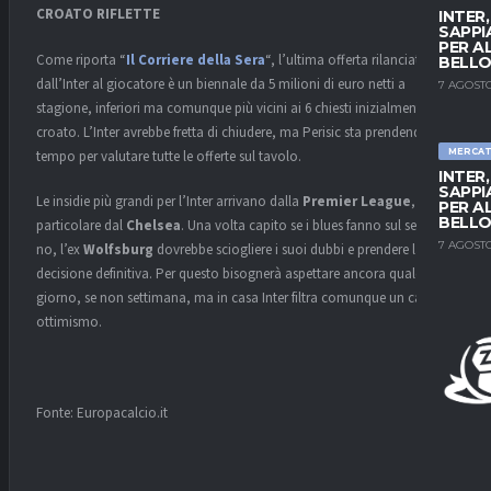
CROATO RIFLETTE
INTER
SAPPI
PER A
Come riporta “
Il Corriere della Sera
“, l’ultima offerta rilanciata
BELLO
dall’Inter al giocatore è un biennale da 5 milioni di euro netti a
7 AGOSTO
stagione, inferiori ma comunque più vicini ai 6 chiesti inizialmente dal
croato. L’Inter avrebbe fretta di chiudere, ma Perisic sta prendendo
MERCA
tempo per valutare tutte le offerte sul tavolo.
INTER
SAPPI
Le insidie più grandi per l’Inter arrivano dalla
Premier League
, ed in
PER A
BELLO
particolare dal
Chelsea
. Una volta capito se i blues fanno sul serio o
7 AGOSTO
no, l’ex
Wolfsburg
dovrebbe sciogliere i suoi dubbi e prendere la
decisione definitiva. Per questo bisognerà aspettare ancora qualche
giorno, se non settimana, ma in casa Inter filtra comunque un cauto
ottimismo.
Fonte: Europacalcio.it