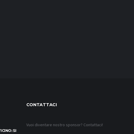
CONTATTACI
Vuoi diventare nostro sponsor? Contattaci!
CINO: SI