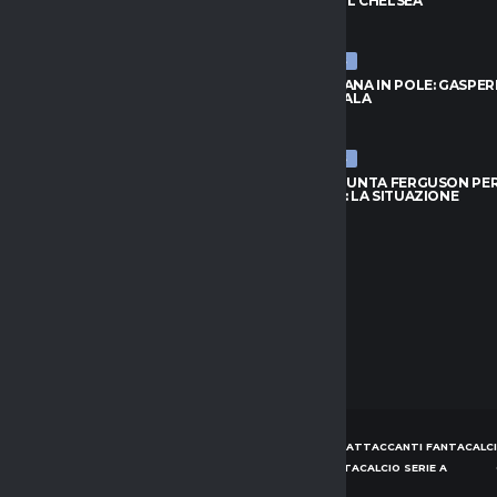
DO CON LO UNITED
TRATTA COL CHELSEA
026
8 AGOSTO 2026
ULTIME NEWS
RID, IDEA LOCATELLI:
ROMA, FOFANA IN POLE: GASPER
O GUARDA IN CASA JUVENTUS
ASPETTA L’ALA
026
8 AGOSTO 2026
ULTIME NEWS
OFANA IN POLE: GASPERINI
TORINO, SPUNTA FERGUSON PE
 L’ALA
L’ATTACCO: LA SITUAZIONE
026
8 AGOSTO 2026
HOME
NEWS
CONSIGLI ATTACCANTI FANTACALCI
CONSIGLI DIFENSORI FANTACALCIO SERIE A