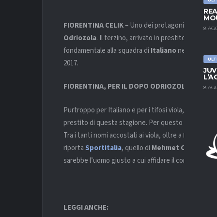
REA
MOU
FIORENTINA CELIK
– Uno dei protagonisti in posit
8 AG
Odriozola
. Il terzino, arrivato in prestito dal
Real 
fondamentale alla squadra di
Italiano
nella riconqu
ULT
2017.
JUV
L’A
FIORENTINA, PER IL DOPO ODRIOZOLA PIACE CE
8 AG
Purtroppo per Italiano e per i tifosi viola, però, Odr
prestito di questa stagione. Per questo la Fiorenti
Tra i tanti nomi accostati ai viola, oltre a
Dalot
, pis
riporta
Sportitalia
, quello di
Mehmet Celik
. Terzi
sarebbe l’uomo giusto a cui affidare il compito di n
LEGGI ANCHE: