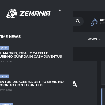
ENT
INF
TIME NEWS
HOME
BEST OF WEEK
NEWS
RCATO
L MADRID, IDEA LOCATELLI:
RINHO GUARDA IN CASA JUVENTUS
OSTO 2026
RCATO
IL DOPO ODRIOZOLA
ENTUS, ZIRKZEE HA DETTO SÌ: VICINO
CCORDO CON LO UNITED
ILLE
OSTO 2026
IME NEWS