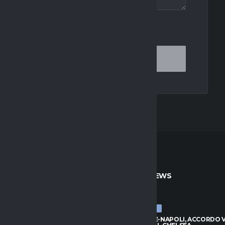
OR THE NEXT TIME I COMMENT.
TO
ULTIME NEWS
ULTIME NEWS
, ZIRKZEE HA DETTO SÌ: VICINO
BADIASHILE-NAPOLI, ACCORDO VI