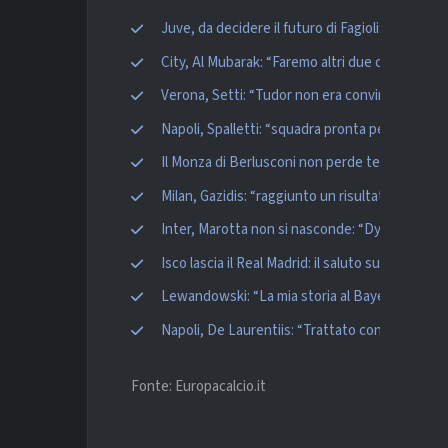
Juve, da decidere il futuro di Fagioli: il giocat
City, Al Mubarak: “Faremo altri due colpi. Cont
Verona, Setti: “Tudor non era convinto. D’Amic
Napoli, Spalletti: “squadra pronta per il ritiro?
Il Monza di Berlusconi non perde tempo: sugg
Milan, Gazidis: “raggiunto un risultato monum
Inter, Marotta non si nasconde: “Dybala? Sper
Isco lascia il Real Madrid: il saluto sui social e 
Lewandowski: “La mia storia al Bayern è finita
Napoli, De Laurentiis: “Trattato con Bernard
Fonte: Europacalcio.it