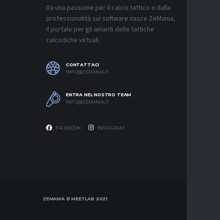
L’ACCOR
Da una passione per il calcio tattico e dalla
8 AGOSTO 2
professionalità sui software nasce ZeMania,
MERCATO
il portale per gli amanti delle tattiche
REAL MAD
calcistiche virtuali.
MOURINH
8 AGOSTO 2
CONTATTACI
MERCATO
INFO@ZEMANIA.IT
ROMA, F
ASPETTA
ENTRA NEL NOSTRO TEAM
8 AGOSTO 2
INFO@ZEMANIA.IT
FACEBOOK
INSTAGRAM
ZEMANIA © MEETLAB 2021