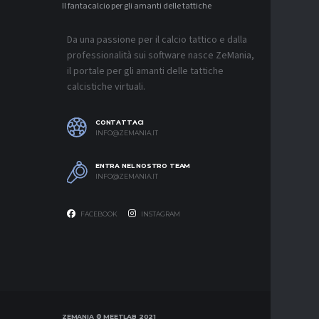
Il fantacalcio per gli amanti delle tattiche
MERCATO
LAZIO, I
L’OFFER
Da una passione per il calcio tattico e dalla
9 AGOSTO 2
professionalità sui software nasce ZeMania,
MERCATO
il portale per gli amanti delle tattiche
JUVENTU
calcistiche virtuali.
CONTINU
FRATTES
9 AGOSTO 2
CONTATTACI
INFO@ZEMANIA.IT
MERCATO
NAPOLI,
C’È ANC
ENTRA NEL NOSTRO TEAM
9 AGOSTO 2
INFO@ZEMANIA.IT
FACEBOOK
INSTAGRAM
ZEMANIA © MEETLAB 2021