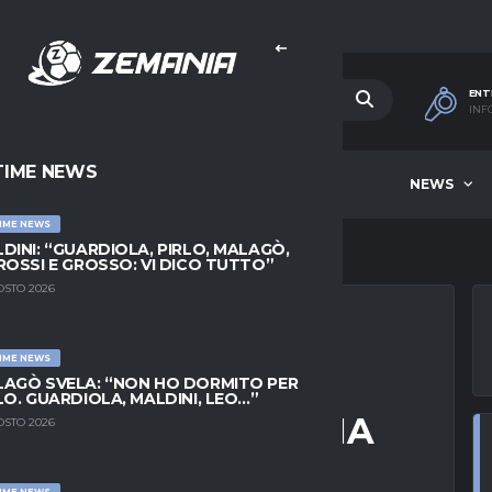
ENT
INF
TIME NEWS
HOME
BEST OF WEEK
NEWS
IME NEWS
DINI: “GUARDIOLA, PIRLO, MALAGÒ,
ROSSI E GROSSO: VI DICO TUTTO”
OSTO 2026
IME NEWS
 DALLA SPAGNA:
AGÒ SVELA: “NON HO DORMITO PER
LO. GUARDIOLA, MALDINI, LEO…”
DO CON IL VALENCIA
OSTO 2026
IME NEWS