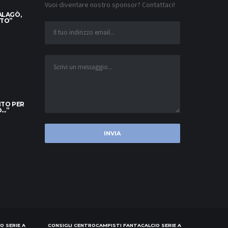
Vuoi diventare nostro sponsor? Contattaci!
ALAGÒ,
TTO”
ITO PER
O…”
O SERIE A
CONSIGLI CENTROCAMPISTI FANTACALCIO SERIE A