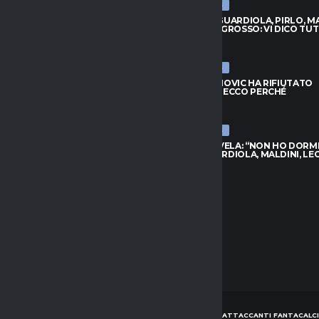
ULTIME NEWS
VANOVIC HA RIFIUTATO
MALDINI: “GUARDIOLA, PIRLO, M
TA: ECCO PERCHÉ
DE ROSSI E GROSSO: VI DICO TU
026
9 AGOSTO 2026
ULTIME NEWS
S, KESSIÉ ASPETTA:
LAZIO, IVANOVIC HA RIFIUTATO
ANO I CONTATTI. SPUNTA
L’OFFERTA: ECCO PERCHÉ
I
9 AGOSTO 2026
026
ULTIME NEWS
MALAGÒ SVELA: “NON HO DORM
 LUKAKU VERSO IL FENERBAHCE:
PIRLO. GUARDIOLA, MALDINI, LE
ORA DISTANZA
9 AGOSTO 2026
026
HOME
NEWS
CONSIGLI ATTACCANTI FANTACALCI