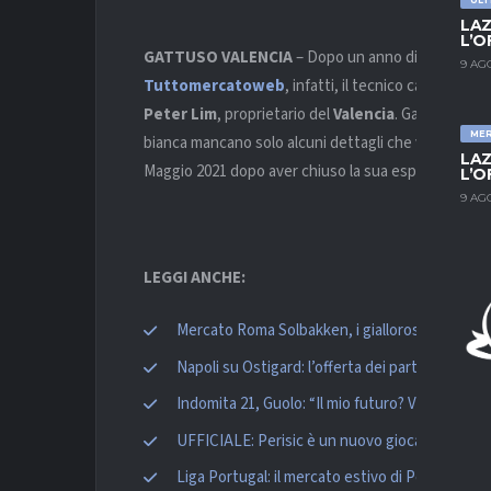
LAZ
L’O
GATTUSO VALENCIA
– Dopo un anno di stop,
Gen
9 AG
Tuttomercatoweb
, infatti, il tecnico calabrese
Peter Lim
, proprietario del
Valencia
. Gattuso ripa
ME
bianca mancano solo alcuni dettagli che verranno li
LAZ
Maggio 2021 dopo aver chiuso la sua esperienza al N
L’O
9 AG
LEGGI ANCHE:
Mercato Roma Solbakken, i giallorossi ci prova
Napoli su Ostigard: l’offerta dei partenopei al
Indomita 21, Guolo: “Il mio futuro? Voglio resta
UFFICIALE: Perisic è un nuovo giocatore del 
Liga Portugal: il mercato estivo di Porto, Spor