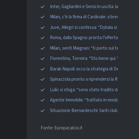
Inter, Gagliardini e Sensi in uscita: la Fiorentin
Milan, c’è la firma di Cardinale: a breve l’annu
Juve, Allegri si confessa: “Dybala si è creduto
Roma, dalla Spagna: pronta l’offerta al Valenc
Milan, senti Maignan: “ti porto sul tetto d’ Eur
Fiorentina, Torreira: “Sto bene qui. Vorrei resta
Barak-Napoli: ecco la strategia di De Laurentii
Spinazzola pronto a riprendersi la Roma, ma oc
Lulic si sfoga: “sono stato tradito dalla Lazio”
Agente Immobile: “trattato in modo vergognos
Situazione Bernardeschi: tanti club su di lui, a
Fonte: Europacalcio.it