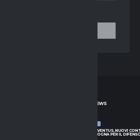
OR THE NEXT TIME I COMMENT.
TO
ULTIME NEWS
ULTIME NEWS
JUVENTUS, NUOVI CONTATTI
LUCUMÍ-JUVENTUS, NUOVI CON
BOLOGNA PER IL DIFENSORE
CON IL BOLOGNA PER IL DIFENS