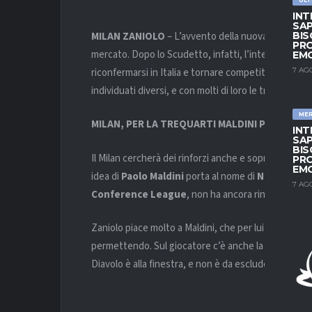
INT
SAP
MILAN ZANIOLO
– L’avvento della nuova proprietà
BIS
PRO
mercato. Dopo lo Scudetto, infatti, l’intenzione dei r
EM
riconfermarsi in Italia e tornare competitivi in Europa
7 AG
individuati diversi, e con molti di loro le trattative 
ME
MILAN, PER LA TREQUARTI MALDINI PENSA A Z
INT
SAP
BIS
Il Milan cercherà dei rinforzi anche e soprattutto 
PRO
EM
idea di
Paolo Maldini
porta al nome di
Nicolò Zani
7 AG
Conference League
, non ha ancora rinnovato il co
Zaniolo piace molto a Maldini, che per lui sarebbe d
permettendo. Sul giocatore c’è anche la
Juve
, che
Diavolo è alla finestra, e non è da escludere che pr