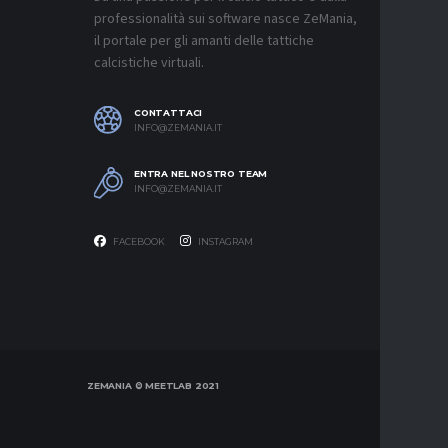
7 AGOSTO 2
professionalità sui software nasce ZeMania,
MERCATO
il portale per gli amanti delle tattiche
INTER, C
calcistiche virtuali.
SAPPIAM
BISOGNO 
PROVEDE
EMOZIO
CONTATTACI
7 AGOSTO 2
INFO@ZEMANIA.IT
MERCATO
ENTRA NEL NOSTRO TEAM
BOLOGNA,
INFO@ZEMANIA.IT
A GENOA
7 AGOSTO 2
FACEBOOK
INSTAGRAM
ZEMANIA © MEETLAB 2021