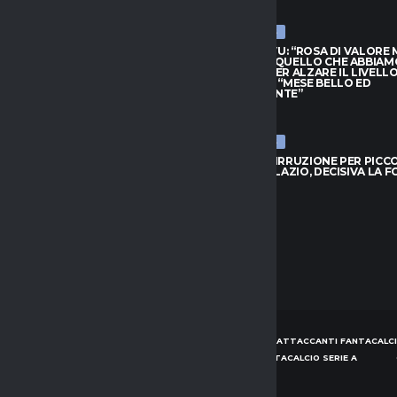
026
7 AGOSTO 2026
ULTIME NEWS
HIVU: “ROSA DI VALORE MA
INTER, CHIVU: “ROSA DI VALORE
O QUELLO CHE ABBIAMO
SAPPIAMO QUELLO CHE ABBIAM
PER ALZARE IL LIVELLO”.
BISOGNO PER ALZARE IL LIVELLO
L: “MESE BELLO ED
PROVEDEL: “MESE BELLO ED
NANTE”
EMOZIONANTE”
026
7 AGOSTO 2026
ULTIME NEWS
 IRRUZIONE PER PICCOLI: SFIDA
BOLOGNA, IRRUZIONE PER PICCOL
 E LAZIO, DECISIVA LA FORMULA
A GENOA E LAZIO, DECISIVA LA 
026
7 AGOSTO 2026
HOME
NEWS
CONSIGLI ATTACCANTI FANTACALCI
CONSIGLI DIFENSORI FANTACALCIO SERIE A