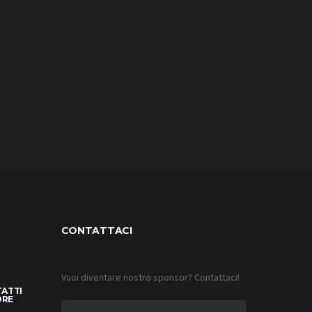
CONTATTACI
Vuoi diventare nostro sponsor? Contattaci!
TATTI
ORE