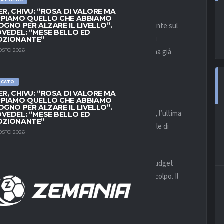
ER, CHIVU: “ROSA DI VALORE MA
PIAMO QUELLO CHE ABBIAMO
 permetterà al
Milan
di investire in maniera importante sul
OGNO PER ALZARE IL LIVELLO”.
VEDEL: “MESE BELLO ED
ossoneri è quella di alzare l’asticella per cercare di
OZIONANTE”
. Per farlo servono giocatori di livello:
Maldini
ne ha già
OSTO 2026
sono già ben avviate.
RCATO
ANIOLO
ER, CHIVU: “ROSA DI VALORE MA
PIAMO QUELLO CHE ABBIAMO
OGNO PER ALZARE IL LIVELLO”.
nel reparto avanzato. Come riporta
Alfredo Pedullà
, l’ultima
VEDEL: “MESE BELLO ED
OZIONANTE”
olo
. Il gioiellino della
Roma
, match winner della finale di
OSTO 2026
ntratto con i giallorossi.
isposto ad arrivare anche fino a 40 milioni di euro, budget
 nelle ultime settimane sembra però aver mollato il colpo. Il
esto possa bussare alla porta di Zaniolo.