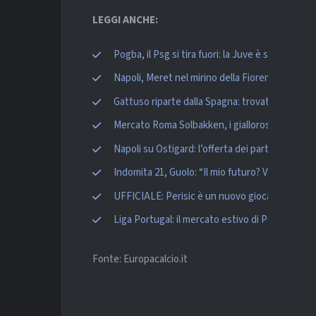
LEGGI ANCHE:
Pogba, il Psg si tira fuori: la Juve è sempre più 
Napoli, Meret nel mirino della Fiorentina. Vicar
Gattuso riparte dalla Spagna: trovato l’accordo
Mercato Roma Solbakken, i giallorossi ci prova
Napoli su Ostigard: l’offerta dei partenopei al
Indomita 21, Guolo: “Il mio futuro? Voglio resta
UFFICIALE: Perisic è un nuovo giocatore del 
Liga Portugal: il mercato estivo di Porto, Spor
Fonte: Europacalcio.it