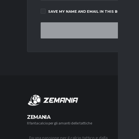
SAVE MY NAME AND EMAIL IN THIS BROWSER F
MERCA
ZEMANIA
Il fantacalcio per gli amanti delle tattiche
MERCATO
LUCUMÍ-
CON IL 
Da una passione per il calcio tattico e dalla