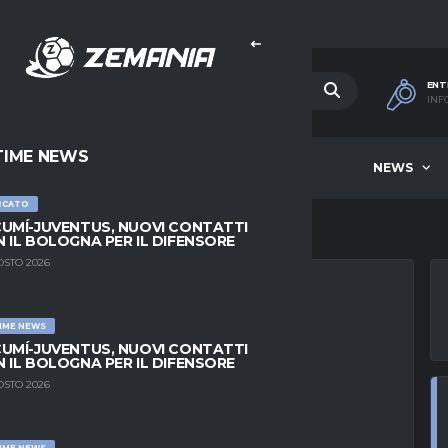
ENT
INF
TIME NEWS
HOME
BEST OF WEEK
NEWS
RCATO
UMÍ-JUVENTUS, NUOVI CONTATTI
 IL BOLOGNA PER IL DIFENSORE
OSTO 2026
IME NEWS
EQUARTI MALDINI
UMÍ-JUVENTUS, NUOVI CONTATTI
 IL BOLOGNA PER IL DIFENSORE
OSTO 2026
IME NEWS