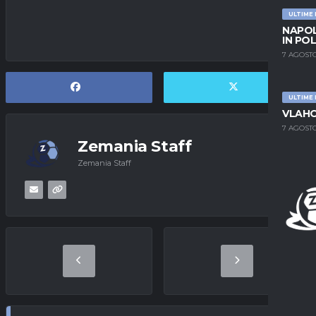
ULTIME
NAPOL
IN PO
7 AGOSTO
ULTIME
VLAHO
7 AGOSTO
Zemania Staff
Zemania Staff