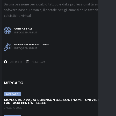
Da una passione per il calcio tattico e dalla professionalità sui
software nasce ZeMania, il portale per gli amanti delle tattiche
calcistiche virtuali.
CONTATTACI
INFO@ZEMANIA.IT
ENTRA NEL NOSTRO TEAM
INFO@ZEMANIA.IT
FACEBOOK
INSTAGRAM
MERCATO
MERCATO
MONZA, ARRIVA JAY ROBINSON DAL SOUTHAMPTON: VELOCITÀ E
FANTASIA PER L’ATTACCO
7 AGOSTO 2026