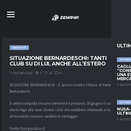
ULTI
MERCATO
SITUAZIONE BERNARDESCHI: TANTI
ULTIME
CLUB SU DI LUI, ANCHE ALL’ESTERO
CAGLIA
“CONS
5
25
0
7 GIUGNO 2022
UNA E
MERC
SITUAZIONE BERNARDESCHI – È ancora incerto il futuro di Federico
7 AGOSTO
Bernardeschi.
ULTIME
Il centrocampista toscano terminerà il prossimo 30 giugno il contratto
NUSA-
che lo lega alla Juve. Diversi i club che sarebbero interessati a lui, ma
ULTIM
al momento nessuno sarebbe in vantaggio.
7 AGOSTO
Fonte: Europacalcio.it