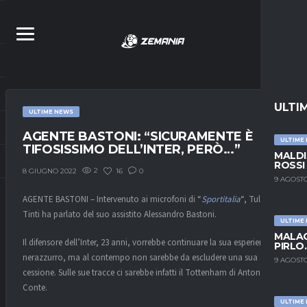
ULTI
ULTIME NEWS
AGENTE BASTONI: “SICURAMENTE È
ULTIME
TIFOSISSIMO DELL’INTER, PERÒ…”
MALDI
ROSSI
2
16
0
8 GIUGNO 2022
9 AGOSTO
AGENTE BASTONI – Intervenuto ai microfoni di “
Sportitalia
“, Tullio
Tinti ha parlato del suo assistito Alessandro Bastoni.
ULTIME
MALAG
Il difensore dell’Inter, 23 anni, vorrebbe continuare la sua esperienza in
PIRLO
nerazzurro, ma al contempo non sarebbe da escludere una sua
9 AGOSTO
cessione. Sulle sue tracce ci sarebbe infatti il Tottenham di Antonio
Conte.
ULTIME