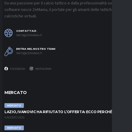
Da una passione per il calcio tattico e dalla professionalità sui
software nasce ZeMania, il portale per gli amanti delle tattiche
calcistiche virtuali.
CONTATTACI
INFO@ZEMANIA.IT
ENTRA NEL NOSTRO TEAM
INFO@ZEMANIA.IT
FACEBOOK
INSTAGRAM
MERCATO
MERCATO
LAZIO, IVANOVIC HA RIFIUTATO L’OFFERTA: ECCO PERCHÉ
9 AGOSTO 2026
MERCATO