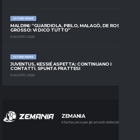
ULTIME NEWS
MALDINI: “GUARDIOLA, PIRLO, MALAGÒ, DE ROSSI E
GROSSO: VI DICO TUTTO”
9 AGOSTO 2026
ULTIME NEWS
JUVENTUS, KESSIÉ ASPETTA: CONTINUANO I
CONTATTI. SPUNTA FRATTESI
9 AGOSTO 2026
ZEMANIA
Il fantacalcio per gli amanti delle tattiche