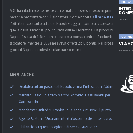
MERCA
INTER
ADL ha infatti recentemente confermato di essersi mosso in prima
ROMER
persona per trattare con il giocatore. Come riporta
Alfredo Pedullà
,
6 AGOSTO
l’offerta messa sul piatto dal Napoli viaggia intorno alle stesse cifre di
quella della Juventus, poi rifiutata dall’ex Fiorentina. La proposta del
Napoli è stata di 1,8 milioni di euro più bonus contro i 3 richiesti dal
ULTIME
giocatore, mentre la Juve ne aveva offerti 2 più bonus. Nei prossimi
VLAHO
giorni il Napoli deciderà se rilanciare o meno.
6 AGOSTO
LEGGI ANCHE:
Deulofeu ad un passo dal Napoli: vicina l’intesa con l’Udinese
Mercato Lazio, in arrivo Marcos Antonio. Passi avanti per
Carnesecchi
Manchester United su Rabiot, qualcosa si muove: il punto
Agente Bastoni: “Sicuramente è tifosissimo dell’Inter, però…”
Il bilancio su questa stagione di Serie A 2021-2022