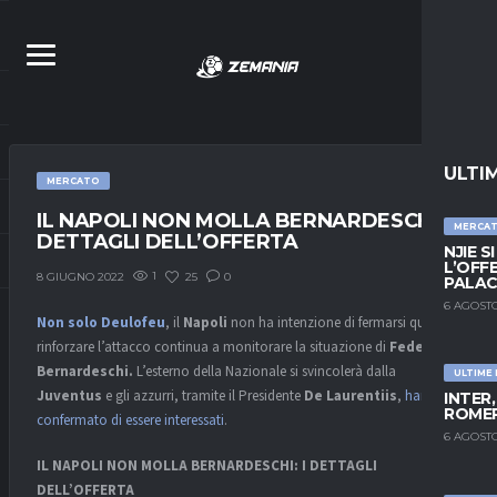
ULTI
MERCATO
IL NAPOLI NON MOLLA BERNARDESCHI: I
MERCA
DETTAGLI DELL’OFFERTA
NJIE S
L’OFF
1
25
0
8 GIUGNO 2022
PALAC
6 AGOSTO
Non solo Deulofeu
, il
Napoli
non ha intenzione di fermarsi qui e per
rinforzare l’attacco continua a monitorare la situazione di
Federico
Bernardeschi.
L’esterno della Nazionale si svincolerà dalla
ULTIME
Juventus
e gli azzurri, tramite il Presidente
De Laurentiis
,
hanno
INTER
ROMER
confermato di essere interessati
.
6 AGOSTO
IL NAPOLI NON MOLLA BERNARDESCHI: I DETTAGLI
DELL’OFFERTA