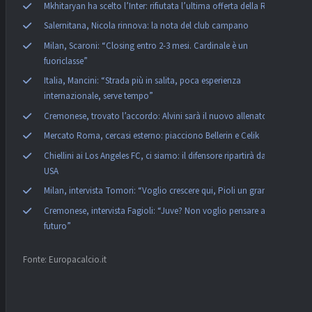
Mkhitaryan ha scelto l’Inter: rifiutata l’ultima offerta della Roma
Salernitana, Nicola rinnova: la nota del club campano
Milan, Scaroni: “Closing entro 2-3 mesi. Cardinale è un
fuoriclasse”
Italia, Mancini: “Strada più in salita, poca esperienza
internazionale, serve tempo”
Cremonese, trovato l’accordo: Alvini sarà il nuovo allenatore
Mercato Roma, cercasi esterno: piacciono Bellerin e Celik
Chiellini ai Los Angeles FC, ci siamo: il difensore ripartirà dagli
USA
Milan, intervista Tomori: “Voglio crescere qui, Pioli un grande”
Cremonese, intervista Fagioli: “Juve? Non voglio pensare al
futuro”
Fonte: Europacalcio.it